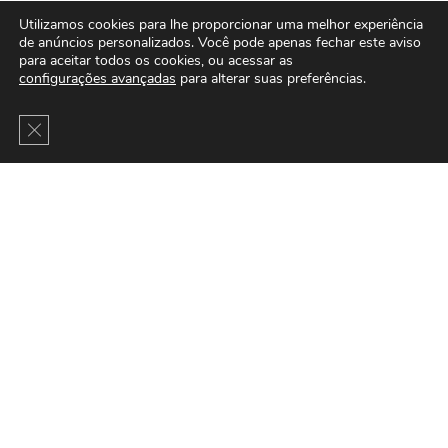
Utilizamos cookies para lhe proporcionar uma melhor experiência
de anúncios personalizados. Você pode apenas fechar este aviso
para aceitar todos os cookies, ou acessar as
configurações avançadas
para alterar suas preferências.
Close GDPR Cookie Banner