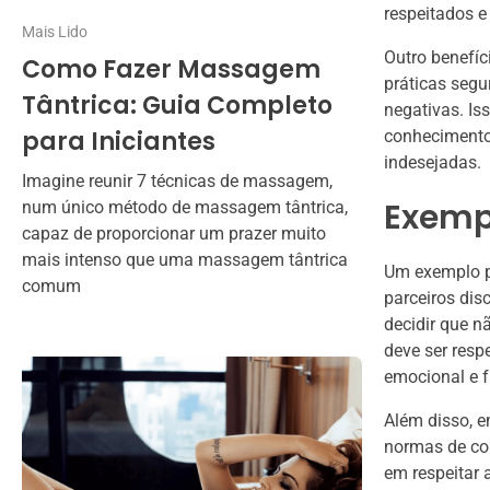
respeitados e
Mais Lido
Outro benefíci
Como Fazer Massagem
práticas segu
Tântrica: Guia Completo
negativas. Is
para Iniciantes
conhecimento
indesejadas.
Imagine reunir 7 técnicas de massagem,
Exempl
num único método de massagem tântrica,
capaz de proporcionar um prazer muito
mais intenso que uma massagem tântrica
Um exemplo p
comum
parceiros dis
decidir que n
deve ser resp
emocional e f
Além disso, e
normas de co
em respeitar 