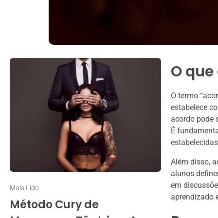
O que
O termo “acor
estabelece c
acordo pode s
É fundamental
estabelecida
Além disso, a
alunos define
em discussões
Mais Lido
aprendizado 
Método Cury de