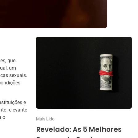
es, que
ual, um
icas sexuais.
condições
stituições e
te relevante
a o
Mais Lido
Revelado: As 5 Melhores