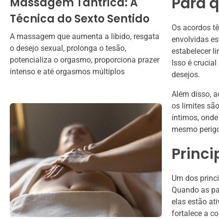
Para 
Massagem Tântrica: A
Técnica do Sexto Sentido
Os acordos tê
A massagem que aumenta a libido, resgata
envolvidas e
o desejo sexual, prolonga o tesão,
estabelecer l
potencializa o orgasmo, proporciona prazer
Isso é crucia
intenso e até orgasmos múltiplos
desejos.
Além disso, a
os limites sã
íntimos, onde
mesmo perig
Princi
Um dos princ
Quando as pa
elas estão at
fortalece a c