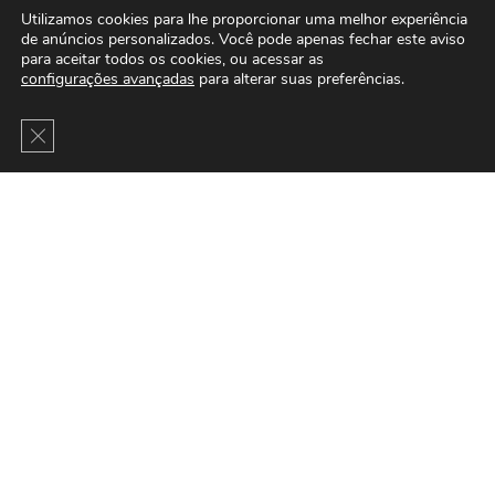
Utilizamos cookies para lhe proporcionar uma melhor experiência
de anúncios personalizados. Você pode apenas fechar este aviso
para aceitar todos os cookies, ou acessar as
configurações avançadas
para alterar suas preferências.
Close GDPR Cookie Banner