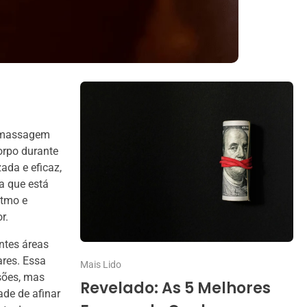
e massagem
orpo durante
ada e eficaz,
a que está
itmo e
r.
ntes áreas
res. Essa
Mais Lido
sões, mas
Revelado: As 5 Melhores
de de afinar