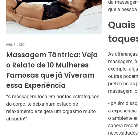
da massagem,
que a pessoa 
Quais 
toque
Mais Lido
Massagem Tântrica: Veja
As diferenças
massagem, às 
o Relato de 10 Mulheres
exemplo, algu
Famosas que já Viveram
outras podem 
essa Experiência
preferências
massagem, o q
“A massagem toca em pontos estratégicos
<pAlém disso
do corpo, te deixa num estado de
a experiência
relaxamento e te gera um orgasmo muito
o ambiente e
absurdo!”
saberá reconh
necessidades 