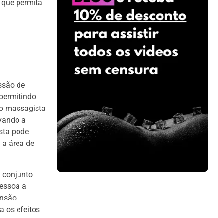
a que permita
ssão de
permitindo
 o massagista
rvando a
ista pode
 a área de
m conjunto
pessoa a
ensão
 os efeitos