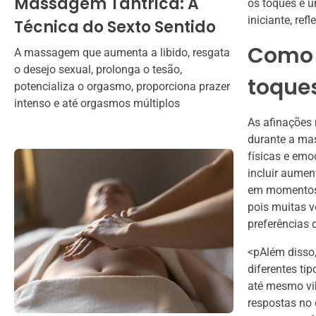
Massagem Tântrica: A
os toques é u
iniciante, ref
Técnica do Sexto Sentido
Como 
A massagem que aumenta a libido, resgata
o desejo sexual, prolonga o tesão,
toque
potencializa o orgasmo, proporciona prazer
intenso e até orgasmos múltiplos
As afinações
durante a ma
físicas e emo
incluir aumen
em momentos 
pois muitas v
preferências
<pAlém disso
diferentes ti
até mesmo vib
respostas no 