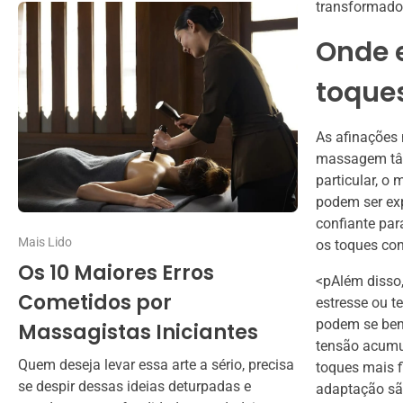
transformado
Onde e
toque
As afinações 
massagem tân
particular, o
podem ser exp
confiante par
Mais Lido
os toques co
Os 10 Maiores Erros
<pAlém disso
Cometidos por
estresse ou t
podem se bene
Massagistas Iniciantes
tensão acumul
Quem deseja levar essa arte a sério, precisa
toques mais f
se despir dessas ideias deturpadas e
adaptação sã