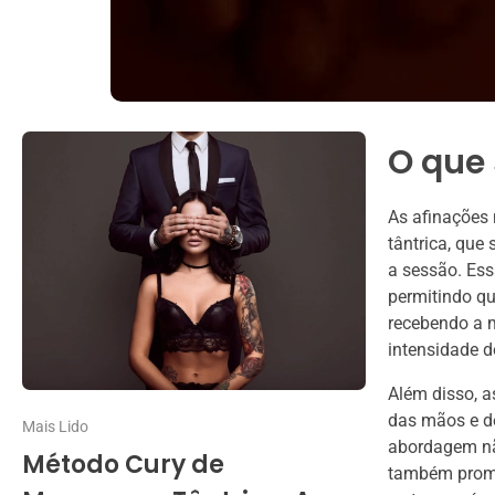
O que
As afinações
tântrica, que
a sessão. Ess
permitindo qu
recebendo a 
intensidade d
Além disso, a
das mãos e d
Mais Lido
abordagem nã
Método Cury de
também promo