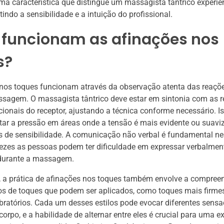
ma característica que distingue um massagista tântrico experi
letindo a sensibilidade e a intuição do profissional.
funcionam as afinações nos
s?
 nos toques funcionam através da observação atenta das reaçõ
ssagem. O massagista tântrico deve estar em sintonia com as 
cionais do receptor, ajustando a técnica conforme necessário. I
tar a pressão em áreas onde a tensão é mais evidente ou suavi
de sensibilidade. A comunicação não verbal é fundamental ne
ezes as pessoas podem ter dificuldade em expressar verbalmen
 durante a massagem.
, a prática de afinações nos toques também envolve a compree
pos de toques que podem ser aplicados, como toques mais firme
ratórios. Cada um desses estilos pode evocar diferentes sensa
corpo, e a habilidade de alternar entre eles é crucial para uma e