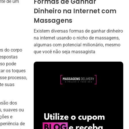
Formas de Ganhar
ente de um
Dinheiro na Internet com
Massagens
Existem diversas formas de ganhar dinheiro
na internet usando o nicho de massagens,
algumas com potencial milionário, mesmo
es do corpo
que você não seja massagista
respostas
sso pode
zar os toques
sse processo,
te suas
nsão dos
s, suaves ou
ções e
xperiência de