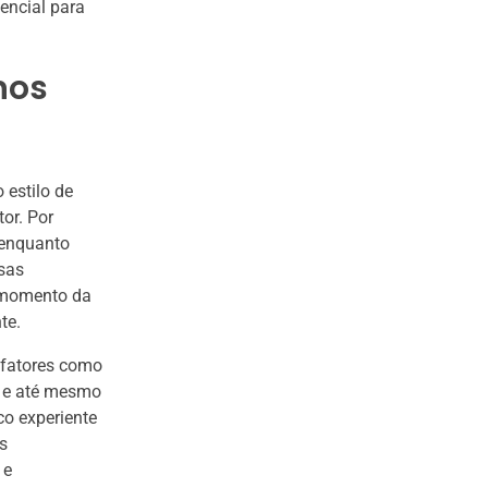
encial para
nos
 estilo de
or. Por
 enquanto
sas
 momento da
te.
 fatores como
l e até mesmo
o experiente
s
 e