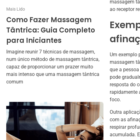
massagem tânt
ao receptor re
Mais Lido
Como Fazer Massagem
Exempl
Tântrica: Guia Completo
afina
para Iniciantes
Imagine reunir 7 técnicas de massagem,
Um exemplo p
num único método de massagem tântrica,
massagem tân
capaz de proporcionar um prazer muito
que a pessoa
mais intenso que uma massagem tântrica
pode gradual
comum
resposta do c
rapidamente a
foco.
Outra aplicaç
com as afinaç
respirar prof
acumulada. E