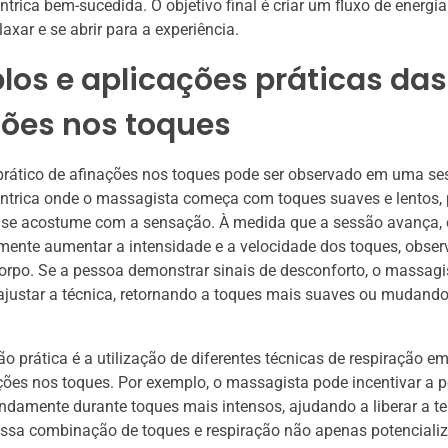
rica bem-sucedida. O objetivo final é criar um fluxo de energi
laxar e se abrir para a experiência.
os e aplicações práticas das
ções nos toques
rático de afinações nos toques pode ser observado em uma se
trica onde o massagista começa com toques suaves e lentos, 
 se acostume com a sensação. À medida que a sessão avança,
mente aumentar a intensidade e a velocidade dos toques, obse
orpo. Se a pessoa demonstrar sinais de desconforto, o massag
justar a técnica, retornando a toques mais suaves ou mudando
ão prática é a utilização de diferentes técnicas de respiração e
ões nos toques. Por exemplo, o massagista pode incentivar a 
undamente durante toques mais intensos, ajudando a liberar a t
ssa combinação de toques e respiração não apenas potencializa