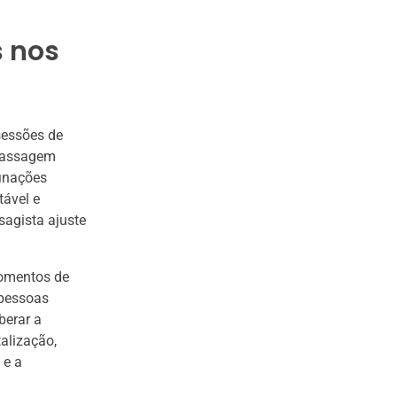
s nos
sessões de
 massagem
finações
tável e
sagista ajuste
momentos de
 pessoas
berar a
alização,
 e a