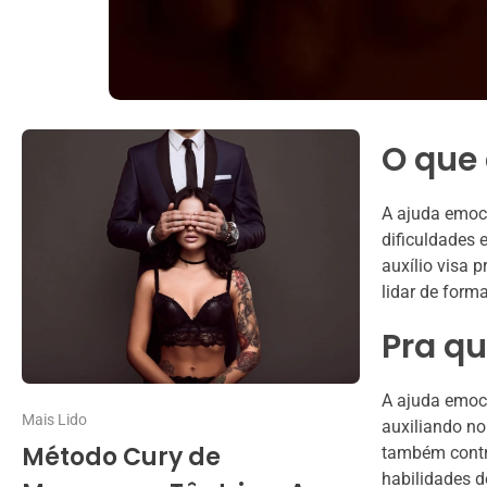
O que
A ajuda emoci
dificuldades 
auxílio visa 
lidar de for
Pra qu
A ajuda emoci
Mais Lido
auxiliando no
Método Cury de
também contri
habilidades d