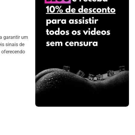
a garantir um
is sinais de
á oferecendo