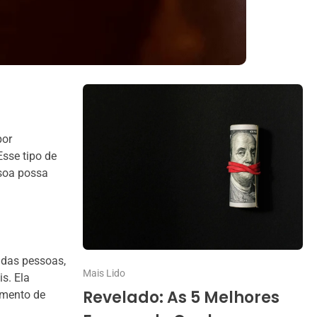
por
Esse tipo de
ssoa possa
 das pessoas,
Mais Lido
s. Ela
Revelado: As 5 Melhores
imento de