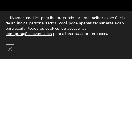
Utilizamos cookies para lhe proporcionar uma melhor experiência
de anúncios personalizados. Você pode apenas fechar este aviso
para aceitar todos os cookies, ou acessar as
configurações avançadas
para alterar suas preferências.
Close GDPR Cookie Banner