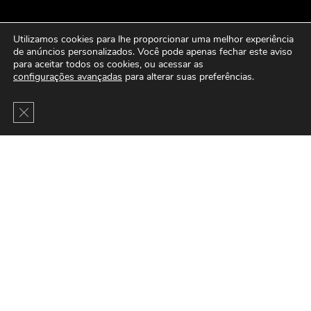
Utilizamos cookies para lhe proporcionar uma melhor experiência
de anúncios personalizados. Você pode apenas fechar este aviso
para aceitar todos os cookies, ou acessar as
configurações avançadas
para alterar suas preferências.
Close GDPR Cookie Banner