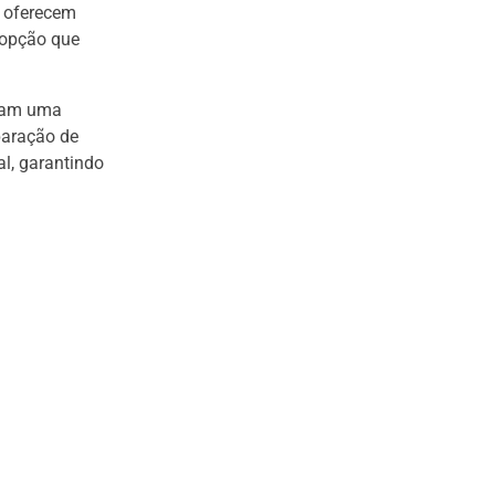
s oferecem
 opção que
izam uma
aração de
al, garantindo