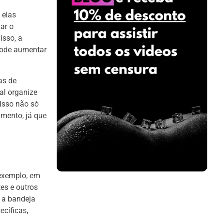
 elas
ar o
isso, a
 pode aumentar
as de
al organize
 Isso não só
imento, já que
exemplo, em
es e outros
 a bandeja
cíficas,