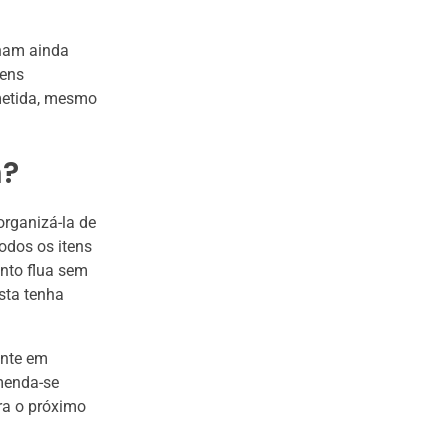
rnam ainda
tens
metida, mesmo
m?
organizá-la de
odos os itens
ento flua sem
sta tenha
ente em
menda-se
ara o próximo