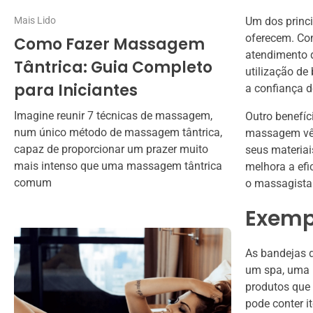
Mais Lido
Um dos princi
oferecem. Com
Como Fazer Massagem
atendimento d
Tântrica: Guia Completo
utilização de
para Iniciantes
a confiança d
Imagine reunir 7 técnicas de massagem,
Outro benefíc
num único método de massagem tântrica,
massagem vêm
capaz de proporcionar um prazer muito
seus materiai
mais intenso que uma massagem tântrica
melhora a efi
comum
o massagista 
Exempl
As bandejas 
um spa, uma b
produtos que 
pode conter i