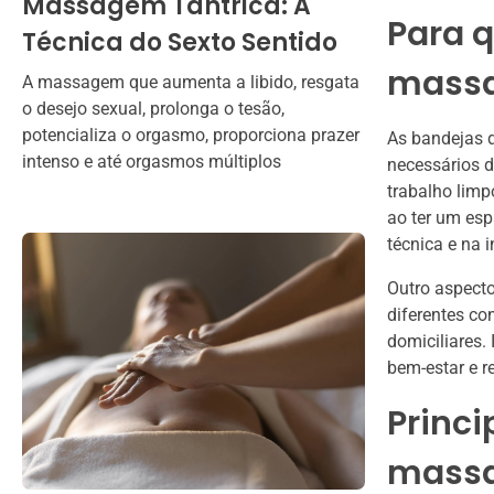
Massagem Tântrica: A
Para 
Técnica do Sexto Sentido
mass
A massagem que aumenta a libido, resgata
o desejo sexual, prolonga o tesão,
potencializa o orgasmo, proporciona prazer
As bandejas d
intenso e até orgasmos múltiplos
necessários 
trabalho limp
ao ter um esp
técnica e na 
Outro aspect
diferentes co
domiciliares.
bem-estar e r
Princi
mass