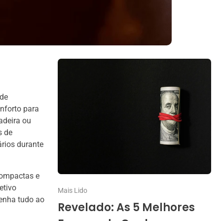
?
 de
nforto para
adeira ou
s de
rios durante
compactas e
etivo
Mais Lido
tenha tudo ao
Revelado: As 5 Melhores