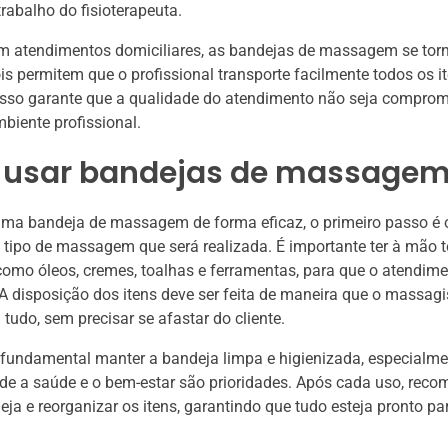
trabalho do fisioterapeuta.
em atendimentos domiciliares, as bandejas de massagem se to
ois permitem que o profissional transporte facilmente todos os i
 Isso garante que a qualidade do atendimento não seja compro
biente profissional.
usar bandejas de massage
 uma bandeja de massagem de forma eficaz, o primeiro passo é 
tipo de massagem que será realizada. É importante ter à mão t
como óleos, cremes, toalhas e ferramentas, para que o atendim
 A disposição dos itens deve ser feita de maneira que o massagi
 tudo, sem precisar se afastar do cliente.
 fundamental manter a bandeja limpa e higienizada, especialm
e a saúde e o bem-estar são prioridades. Após cada uso, reco
eja e reorganizar os itens, garantindo que tudo esteja pronto p