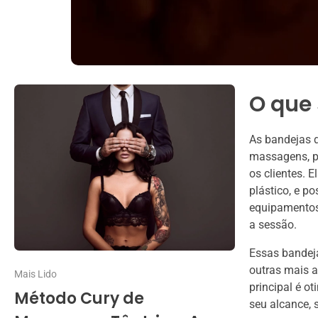
O que
As bandejas d
massagens, p
os clientes. 
plástico, e p
equipamentos 
a sessão.
Essas bandej
outras mais a
Mais Lido
principal é o
Método Cury de
seu alcance, s