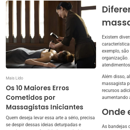
Difere
mass
Existem dive
característic
exemplo, são 
organização. 
atendimentos 
Além disso, 
Mais Lido
massagista pe
Os 10 Maiores Erros
recursos adic
Cometidos por
aumentando a
Massagistas Iniciantes
Onde 
Quem deseja levar essa arte a sério, precisa
se despir dessas ideias deturpadas e
As bandejas 