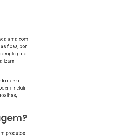
cada uma com
as fixas, por
ço amplo para
ealizam
ndo que o
odem incluir
toalhas,
sagem?
em produtos