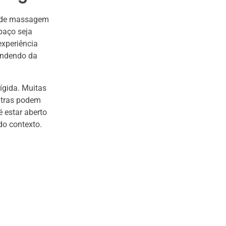
os de massagem
paço seja
experiência
pendendo da
ígida. Muitas
utras podem
 estar aberto
do contexto.