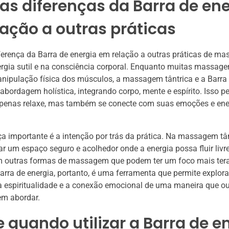
as diferenças da Barra de en
ação a outras práticas
iferença da Barra de energia em relação a outras práticas de m
rgia sutil e na consciência corporal. Enquanto muitas massag
ipulação física dos músculos, a massagem tântrica e a Barra 
ordagem holística, integrando corpo, mente e espírito. Isso p
penas relaxe, mas também se conecte com suas emoções e ene
ça importante é a intenção por trás da prática. Na massagem tân
iar um espaço seguro e acolhedor onde a energia possa fluir livr
m outras formas de massagem que podem ter um foco mais ter
Barra de energia, portanto, é uma ferramenta que permite explora
a espiritualidade e a conexão emocional de uma maneira que ou
m abordar.
 quando utilizar a Barra de e