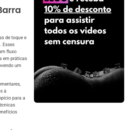
Barra
as de toque e
. Esses
um fluxo
a em práticas
omovendo um
ementares,
s à
pício para a
técnicas
enefícios