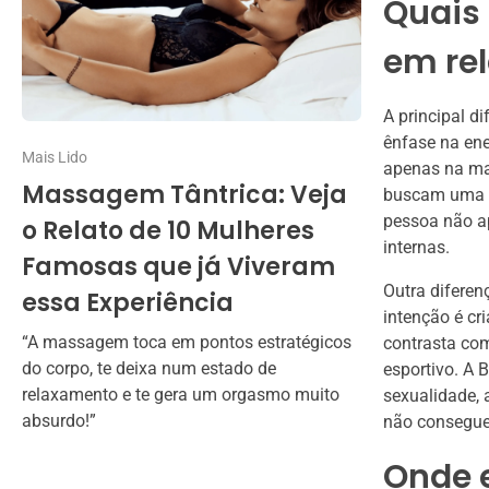
Quais 
em rel
A principal d
ênfase na ene
Mais Lido
apenas na man
Massagem Tântrica: Veja
buscam uma ab
pessoa não a
o Relato de 10 Mulheres
internas.
Famosas que já Viveram
Outra diferen
essa Experiência
intenção é cr
“A massagem toca em pontos estratégicos
contrasta co
do corpo, te deixa num estado de
esportivo. A 
relaxamento e te gera um orgasmo muito
sexualidade, 
absurdo!”
não consegue
Onde e