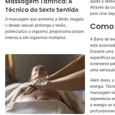
Massagem Tântrica: A
ajuda a liber
Através da co
Técnica do Sexto Sentido
para criar ex
A massagem que aumenta a libido, resgata
Como 
o desejo sexual, prolonga o tesão,
potencializa o orgasmo, proporciona prazer
intenso e até orgasmos múltiplos
A Barra de en
está associad
Durante uma s
específicas p
livremente pe
uma sensação 
Além disso, 
energia. Técn
massagem tânt
experiência e
a energia se 
profundament