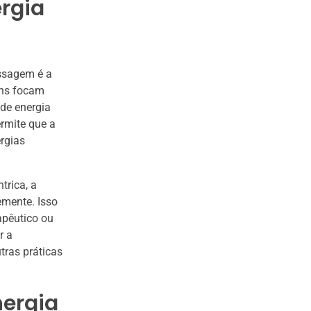
ergia
assagem é a
ens focam
de energia
ermite que a
rgias
trica, a
emente. Isso
apêutico ou
r a
tras práticas
nergia