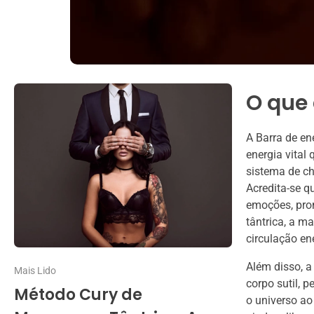
O que 
A Barra de en
energia vital
sistema de ch
Acredita-se q
emoções, pro
tântrica, a m
circulação en
Além disso, a
Mais Lido
corpo sutil,
Método Cury de
o universo ao