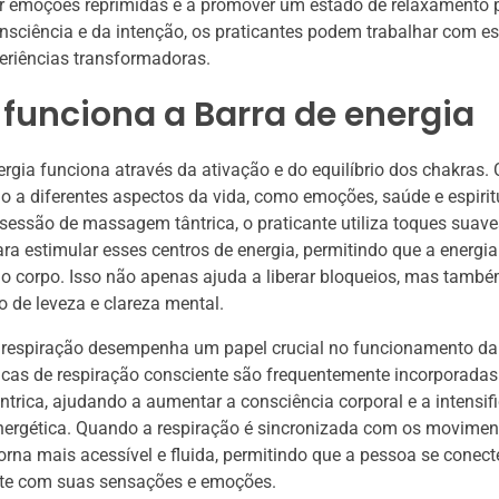
ar emoções reprimidas e a promover um estado de relaxamento 
nsciência e da intenção, os praticantes podem trabalhar com e
periências transformadoras.
funciona a Barra de energia
ergia funciona através da ativação e do equilíbrio dos chakras.
o a diferentes aspectos da vida, como emoções, saúde e espirit
essão de massagem tântrica, o praticante utiliza toques suave
ara estimular esses centros de energia, permitindo que a energia
lo corpo. Isso não apenas ajuda a liberar bloqueios, mas tam
de leveza e clareza mental.
a respiração desempenha um papel crucial no funcionamento da
icas de respiração consciente são frequentemente incorporadas
rica, ajudando a aumentar a consciência corporal e a intensifi
nergética. Quando a respiração é sincronizada com os movimen
torna mais acessível e fluida, permitindo que a pessoa se conec
e com suas sensações e emoções.