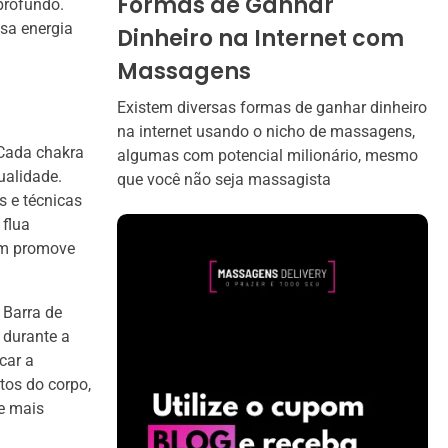
Formas de Ganhar
profundo.
ssa energia
Dinheiro na Internet com
Massagens
Existem diversas formas de ganhar dinheiro
na internet usando o nicho de massagens,
 Cada chakra
algumas com potencial milionário, mesmo
ualidade.
que você não seja massagista
s e técnicas
 flua
bém promove
 Barra de
 durante a
car a
tos do corpo,
te mais