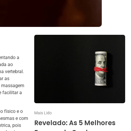
entando a
iada ao
a vertebral.
ar as
da massagem
facilitar a
 físico e o
Mais Lido
 mesmas e com
Revelado: As 5 Melhores
trica, pois