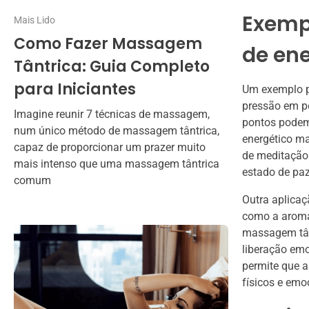
Exempl
Mais Lido
Como Fazer Massagem
de en
Tântrica: Guia Completo
para Iniciantes
Um exemplo pr
pressão em po
Imagine reunir 7 técnicas de massagem,
pontos podem
num único método de massagem tântrica,
energético ma
capaz de proporcionar um prazer muito
de meditação 
mais intenso que uma massagem tântrica
estado de paz 
comum
Outra aplicaç
como a aroma
massagem tânt
liberação emo
permite que a
físicos e emoc