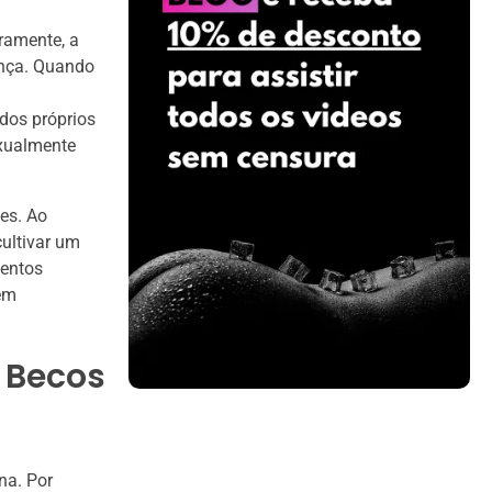
iramente, a
ança. Quando
dos próprios
exualmente
es. Ao
ultivar um
mentos
em
 Becos
na. Por