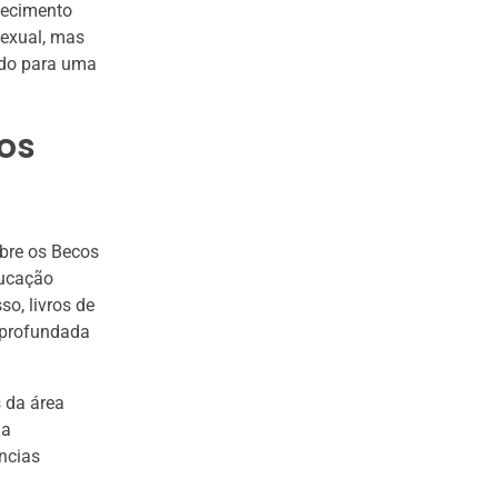
hecimento
sexual, mas
ndo para uma
os
obre os Becos
ducação
o, livros de
aprofundada
s da área
 a
ncias