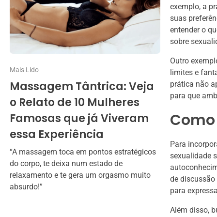
exemplo, a pr
suas preferên
entender o qu
sobre sexuali
Outro exemplo
Mais Lido
limites e fan
Massagem Tântrica: Veja
prática não 
para que ambo
o Relato de 10 Mulheres
Como 
Famosas que já Viveram
essa Experiência
Para incorpor
“A massagem toca em pontos estratégicos
sexualidade s
do corpo, te deixa num estado de
autoconhecime
relaxamento e te gera um orgasmo muito
de discussão 
absurdo!”
para expressa
Além disso, b