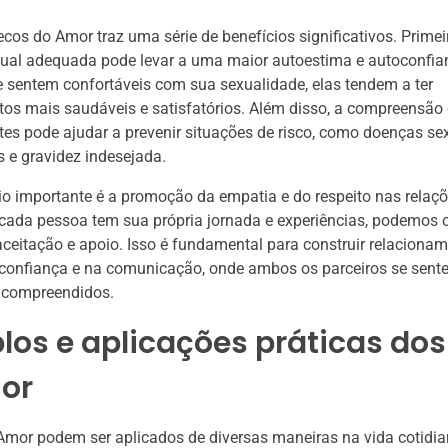
ecos do Amor traz uma série de benefícios significativos. Prime
ual adequada pode levar a uma maior autoestima e autoconfi
 sentem confortáveis com sua sexualidade, elas tendem a ter
os mais saudáveis e satisfatórios. Além disso, a compreensão 
ites pode ajudar a prevenir situações de risco, como doenças s
s e gravidez indesejada.
io importante é a promoção da empatia e do respeito nas relaçõ
cada pessoa tem sua própria jornada e experiências, podemos c
ceitação e apoio. Isso é fundamental para construir relaciona
confiança e na comunicação, onde ambos os parceiros se sent
e compreendidos.
os e aplicações práticas dos
or
mor podem ser aplicados de diversas maneiras na vida cotidia