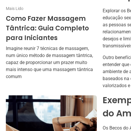
Mais Lido
Explorar os B
Como Fazer Massagem
educação sex
as pessoas se
Tântrica: Guia Completo
relacionament
para Iniciantes
desejos e lim
transmissívei
Imagine reunir 7 técnicas de massagem,
num único método de massagem tântrica,
Outro benefíc
capaz de proporcionar um prazer muito
entender que 
mais intenso que uma massagem tântrica
ambiente de a
comum
baseados na 
valorizados 
Exempl
do Am
Os Becos do A