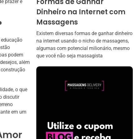
Formas de Ganhar
e prazer e
Dinheiro na Internet com
Massagens
?
Existem diversas formas de ganhar dinheiro
a educação
na internet usando o nicho de massagens,
estão
algumas com potencial milionário, mesmo
ssoas podem
que você não seja massagista
desejos, além
a construção
idade, o que
 discutir
erreno
rtante em um
 Amor