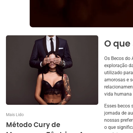
O que
Os Becos do A
exploração da
utilizado par
amorosas e se
relacionament
vida humana e
Esses becos 
jornada de au
Mais Lido
nossas prefer
Método Cury de
o que signifi