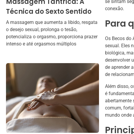
Massagem Tântrica: A
se sintam seg
conexão.
Técnica do Sexto Sentido
Para 
A massagem que aumenta a libido, resgata
o desejo sexual, prolonga o tesão,
potencializa o orgasmo, proporciona prazer
Os Becos do 
intenso e até orgasmos múltiplos
sexual. Eles
biológica, m
desenvolver 
de aprender a
de relacionam
Além disso, 
é fundamental
abertamente s
comum, fortal
mundo onde a
Princi