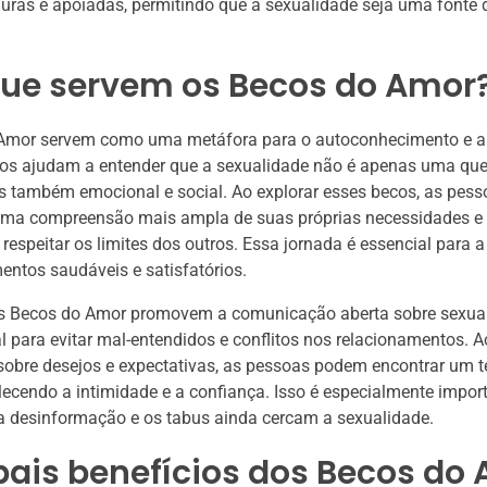
uras e apoiadas, permitindo que a sexualidade seja uma fonte d
que servem os Becos do Amor
Amor servem como uma metáfora para o autoconhecimento e 
 nos ajudam a entender que a sexualidade não é apenas uma qu
as também emocional e social. Ao explorar esses becos, as pe
uma compreensão mais ampla de suas próprias necessidades e 
 respeitar os limites dos outros. Essa jornada é essencial para 
entos saudáveis e satisfatórios.
os Becos do Amor promovem a comunicação aberta sobre sexual
 para evitar mal-entendidos e conflitos nos relacionamentos. Ao
obre desejos e expectativas, as pessoas podem encontrar um t
ecendo a intimidade e a confiança. Isso é especialmente impo
 desinformação e os tabus ainda cercam a sexualidade.
pais benefícios dos Becos do