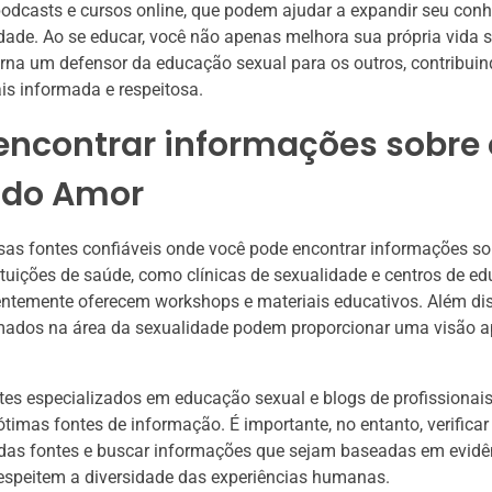
podcasts e cursos online, que podem ajudar a expandir seu con
dade. Ao se educar, você não apenas melhora sua própria vida 
rna um defensor da educação sexual para os outros, contribui
s informada e respeitosa.
encontrar informações sobre 
 do Amor
sas fontes confiáveis onde você pode encontrar informações s
ituições de saúde, como clínicas de sexualidade e centros de e
entemente oferecem workshops e materiais educativos. Além diss
mados na área da sexualidade podem proporcionar uma visão 
sites especializados em educação sexual e blogs de profissionai
imas fontes de informação. É importante, no entanto, verificar
 das fontes e buscar informações que sejam baseadas em evidê
 respeitem a diversidade das experiências humanas.