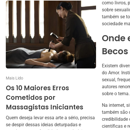
como livros, 
sobre sexuali
também se to
sociedade mai
Onde 
Becos
Existem diver
do Amor. Inst
Mais Lido
sexual, frequ
Os 10 Maiores Erros
autores reno
sobre o tema.
Cometidos por
Na internet, 
Massagistas Iniciantes
também são ót
Quem deseja levar essa arte a sério, precisa
credibilidade
se despir dessas ideias deturpadas e
científicas e