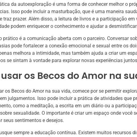
ática da autoexploração é uma forma de conhecer melhor o próp
cias. Isso pode incluir a masturbação, que é uma maneira saud
e traz prazer. Além disso, a leitura de livros e a participação e
dade podem enriquecer o conhecimento e ajudar a desmistificar
 prático é a comunicação aberta com o parceiro. Conversar sob
tasias pode fortalecer a conexão emocional e sexual entre os doi
apenas melhora a intimidade, mas também ajuda a criar um esp
s se sintam à vontade para explorar novas experiências juntos
usar os Becos do Amor na su
ar os Becos do Amor na sua vida, comece por se permitir explor
em julgamentos. Isso pode incluir a prática de atividades que
nto, como a meditação, a escrita em um diário ou a participa
sobre sexualidade. O importante é criar um espaço onde você s
r seus sentimentos e desejos.
usque sempre a educação contínua. Existem muitos recursos di