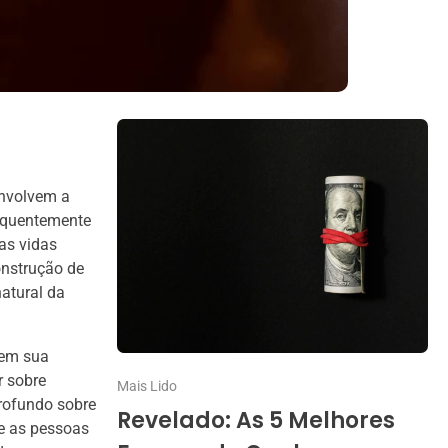
envolvem a
requentemente
as vidas
onstrução de
natural da
 em sua
r sobre
Mais Lido
rofundo sobre
Revelado: As 5 Melhores
ue as pessoas