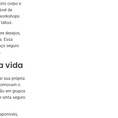
rio corpo e
ável de
m workshops
 tabus.
re desejos,
s. Essa
aço seguro
.
a vida
ar sua própria
 promovam o
ção em grupos
e sinta seguro
sponíveis,