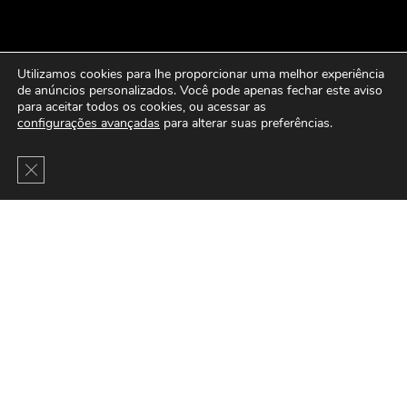
Utilizamos cookies para lhe proporcionar uma melhor experiência
de anúncios personalizados. Você pode apenas fechar este aviso
para aceitar todos os cookies, ou acessar as
configurações avançadas
para alterar suas preferências.
Close GDPR Cookie Banner