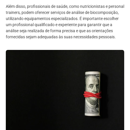
Além disso, profissionais de saúde, como nutricionistas e personal
trainers, podem oferecer serviços de análise de biocomposição,
utilizando equipamentos especializados. É importante escolher
um profissional qualificado e experiente para garantir que a
análise seja realizada de forma precisa e que as orientações
fornecidas sejam adequadas às suas necessidades pessoais.