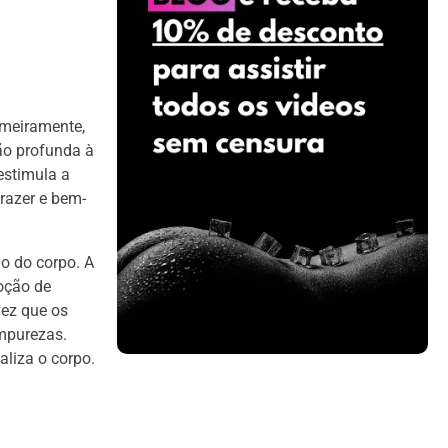
imeiramente,
ão profunda à
estimula a
razer e bem-
ão do corpo. A
oção de
vez que os
mpurezas.
liza o corpo.