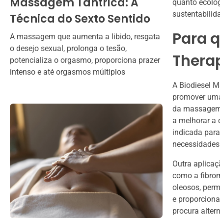
Massagem Tântrica: A
quanto ecolog
sustentabilid
Técnica do Sexto Sentido
Para q
A massagem que aumenta a libido, resgata
o desejo sexual, prolonga o tesão,
Thera
potencializa o orgasmo, proporciona prazer
intenso e até orgasmos múltiplos
A Biodiesel M
promover uma
da massagem c
a melhorar a 
indicada par
necessidades
Outra aplica
como a fibrom
oleosos, perm
e proporciona
procura alter