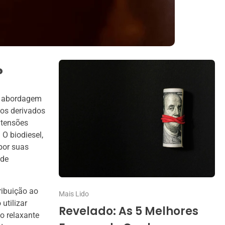
?
a abordagem
os derivados
 tensões
O biodiesel,
 por suas
 de
ribuição ao
Mais Lido
utilizar
Revelado: As 5 Melhores
o relaxante