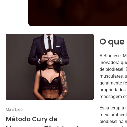
O que
A Biodiesel 
inovadora qu
de biodiesel.
musculares, u
geralmente fe
propriedades 
massagem co
Essa terapia 
Mais Lido
meio ambiente
Método Cury de
biodiesel na