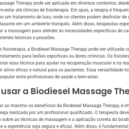
assage Therapy pode ser aplicada em diversos contextos, desd
m-estar até clínicas de fisioterapia. Em spas, a terapia é freque
o um tratamento de luxo, onde os clientes podem desfrutar de
elaxante em um ambiente tranquilo. Além disso, terapeutas espe
r a massagem para atender às necessidades específicas de cad
erentes técnicas e pressões.
e fisioterapia, a Biodiesel Massage Therapy pode ser utilizada 
ratamento para lesões esportivas ou dores crônicas. Os fisiote
rar essa técnica para ajudar na recuperação muscular e na reab
 alívio eficaz e natural para os pacientes. Essa versatilidade to
opular entre profissionais de saúde e bem-estar.
usar a Biodiesel Massage Th
ar ao máximo os benefícios da Biodiesel Massage Therapy, é i
ja realizada por um profissional qualificado. O terapeuta deve
sobre as técnicas de massagem e a aplicação correta do biodie
e a experiência seja segura e eficaz. Além disso, é fundamental