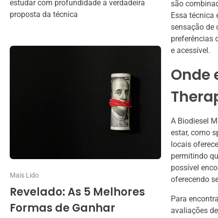
estudar com profundidade a verdadeira
são combinada
proposta da técnica
Essa técnica 
sensação de 
preferências 
e acessível.
Onde 
Thera
A Biodiesel 
estar, como s
locais ofere
permitindo qu
possível enco
Mais Lido
oferecendo se
Revelado: As 5 Melhores
Para encontra
Formas de Ganhar
avaliações de 