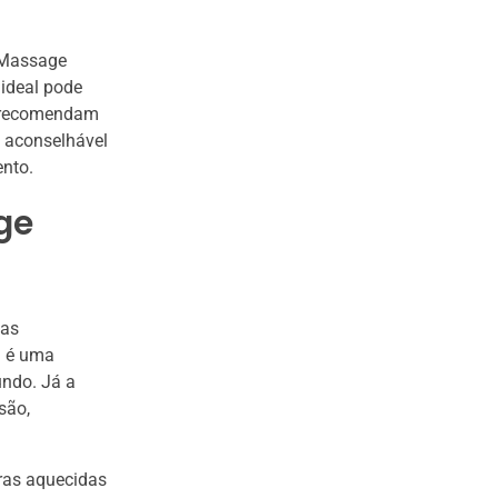
l Massage
 ideal pode
s recomendam
 aconselhável
ento.
ge
uas
l é uma
undo. Já a
são,
ras aquecidas