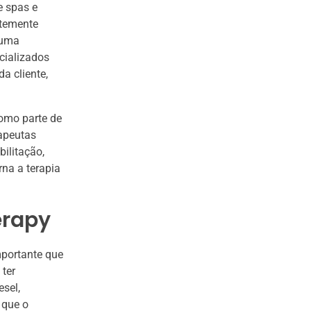
e spas e
ntemente
 uma
cializados
a cliente,
como parte de
rapeutas
ilitação,
rna a terapia
erapy
mportante que
 ter
sel,
 que o