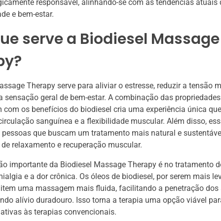
icamente responsável, alinhando-se com as tendências atuais 
ade e bem-estar.
ue serve a Biodiesel Massage
py?
assage Therapy serve para aliviar o estresse, reduzir a tensão 
 sensação geral de bem-estar. A combinação das propriedades
om os benefícios do biodiesel cria uma experiência única que
circulação sanguínea e a flexibilidade muscular. Além disso, ess
a pessoas que buscam um tratamento mais natural e sustentáve
 de relaxamento e recuperação muscular.
ção importante da Biodiesel Massage Therapy é no tratamento d
ialgia e a dor crônica. Os óleos de biodiesel, por serem mais l
item uma massagem mais fluida, facilitando a penetração dos 
ndo alívio duradouro. Isso torna a terapia uma opção viável p
nativas às terapias convencionais.