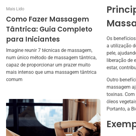
Princi
Mais Lido
Como Fazer Massagem
Massa
Tântrica: Guia Completo
para Iniciantes
Os benefícios
a utilização
Imagine reunir 7 técnicas de massagem,
pele, ajudand
num único método de massagem tântrica,
liberação de 
capaz de proporcionar um prazer muito
estar, contri
mais intenso que uma massagem tântrica
comum
Outro benefíc
massagem ajud
toxinas. Com 
óleos vegeta
Portanto, a B
Exempl