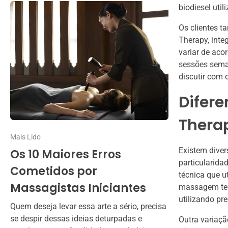
biodiesel uti
Os clientes t
Therapy, inte
variar de aco
sessões sema
discutir com o
Difere
Thera
Mais Lido
Existem dive
Os 10 Maiores Erros
particularida
Cometidos por
técnica que u
Massagistas Iniciantes
massagem tera
utilizando pr
Quem deseja levar essa arte a sério, precisa
se despir dessas ideias deturpadas e
Outra variaç