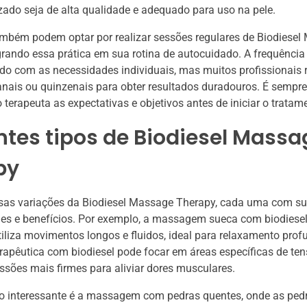
lizado seja de alta qualidade e adequado para uso na pele.
ambém podem optar por realizar sessões regulares de Biodiese
grando essa prática em sua rotina de autocuidado. A frequência
rdo com as necessidades individuais, mas muitos profissionai
nais ou quinzenais para obter resultados duradouros. É sempre
 terapeuta as expectativas e objetivos antes de iniciar o tratam
ntes tipos de Biodiesel Massa
py
rsas variações da Biodiesel Massage Therapy, cada uma com s
des e benefícios. Por exemplo, a massagem sueca com biodiese
tiliza movimentos longos e fluidos, ideal para relaxamento prof
pêutica com biodiesel pode focar em áreas específicas de ten
essões mais firmes para aliviar dores musculares.
ão interessante é a massagem com pedras quentes, onde as ped