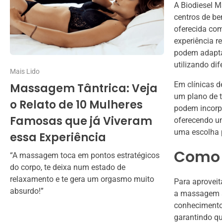
A Biodiesel M
centros de be
oferecida com
experiência r
podem adapta
utilizando dif
Mais Lido
Em clínicas d
Massagem Tântrica: Veja
um plano de t
o Relato de 10 Mulheres
podem incorpo
Famosas que já Viveram
oferecendo um
uma escolha p
essa Experiência
Como 
“A massagem toca em pontos estratégicos
do corpo, te deixa num estado de
relaxamento e te gera um orgasmo muito
Para aproveit
absurdo!”
a massagem se
conhecimento 
garantindo qu