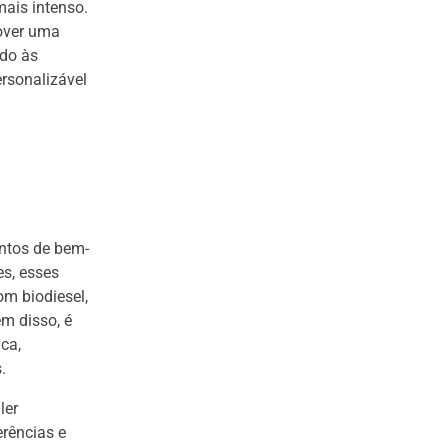
ais intenso.
mover uma
ado às
rsonalizável
ntos de bem-
es, esses
m biodiesel,
ém disso, é
ca,
.
ler
erências e