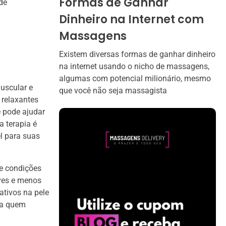
Formas de Ganhar
de
Dinheiro na Internet com
Massagens
Existem diversas formas de ganhar dinheiro
na internet usando o nicho de massagens,
algumas com potencial milionário, mesmo
muscular e
que você não seja massagista
 relaxantes
 pode ajudar
a terapia é
l para suas
e condições
eves e menos
ativos na pele
ara quem