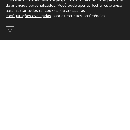
Utilizamos cookies para lhe proporcionar uma melhor experiência
de anúncios personalizados. Você pode apenas fechar este aviso
para aceitar todos os cookies, ou acessar as
configurações avançadas
para alterar suas preferências.
Close GDPR Cookie Banner