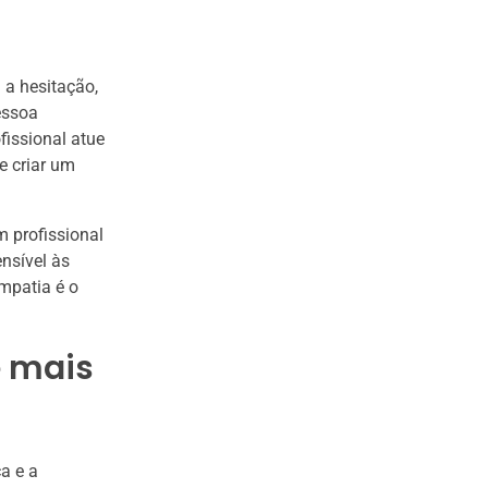
 a hesitação,
essoa
fissional atue
e criar um
m profissional
nsível às
empatia é o
é mais
a e a