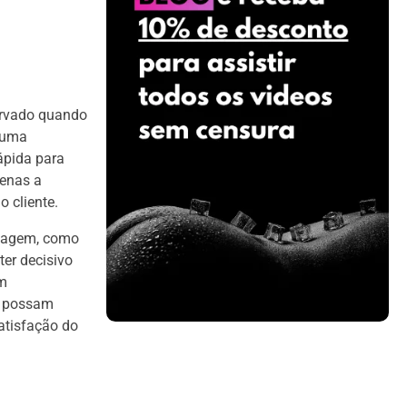
ervado quando
m uma
ápida para
penas a
o cliente.
ssagem, como
ter decisivo
em
ra possam
atisfação do