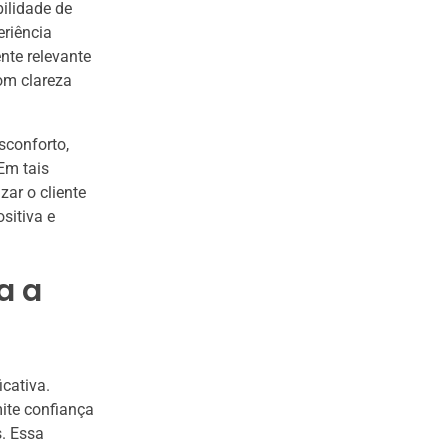
ilidade de
eriência
nte relevante
om clareza
sconforto,
Em tais
ar o cliente
sitiva e
a a
icativa.
ite confiança
s. Essa