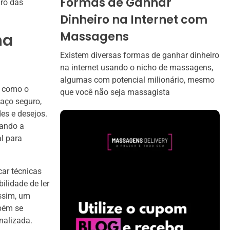
Formas de Ganhar
aro das
Dinheiro na Internet com
Massagens
na
Existem diversas formas de ganhar dinheiro
na internet usando o nicho de massagens,
algumas com potencial milionário, mesmo
a como o
que você não seja massagista
paço seguro,
es e desejos.
tando a
l para
ar técnicas
ilidade de ler
Assim, um
mbém se
nalizada.