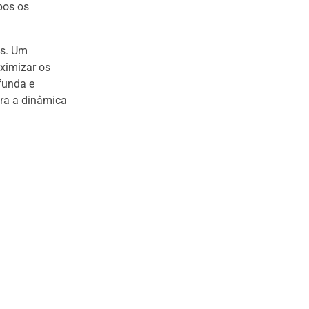
bos os
as. Um
ximizar os
funda e
ra a dinâmica