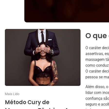
O que 
O caráter dec
assertivas, e
massagem tânt
como conduzir
O caráter dec
pessoa se ma
Além disso, o
lidar com in
Mais Lido
confiança são
Método Cury de
seguro e acol