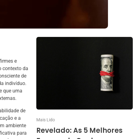
firmes e
o contexto da
onsciente de
a indivíduo.
te que uma
xternas.
abilidade de
cação e a
Mais Lido
 um ambiente
Revelado: As 5 Melhores
icativa para