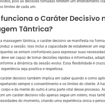
lvidos, pois as decisões tomadas refletem um entendimento cl
os limites de cada um.
funciona o Caráter Decisivo 
gem Tântrica?
a massagem tântrica, o caráter decisivo se manifesta na form
conduz a sessão. Isso inclui a capacidade de estabelecer um es
cipantes se sintam confortáveis para expressar suas necessidad
l deve ser capaz de tomar decisões rápidas e informadas, adap
forme a dinâmica da sessão evolui. Essa flexibilidade é crucia
 experiência seja positiva e respeitosa.
 caráter decisivo também implica em saber quando e como aplic
respeitando sempre o consentimento e os limites do cliente. A hab
 corpo e da mente do outro é uma parte vital desse processo. 
 com um caráter decisivo não apenas segue um roteiro, mas ta
cessidades do momento, criando uma experiência única e perso