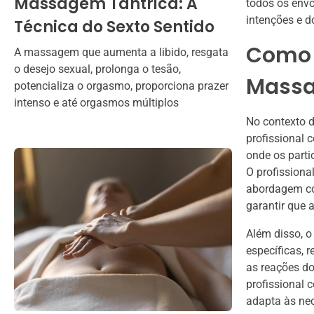
Massagem Tântrica: A
todos os envo
intenções e d
Técnica do Sexto Sentido
Como 
A massagem que aumenta a libido, resgata
o desejo sexual, prolonga o tesão,
Massa
potencializa o orgasmo, proporciona prazer
intenso e até orgasmos múltiplos
No contexto d
profissional 
onde os parti
O profissiona
abordagem con
garantir que a
Além disso, o
específicas, 
as reações do
profissional
adapta às ne