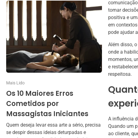
comunicação 
tomar decisõe
positiva e um
em contextos 
pode ajudar a
Além disso, o
onde a habili
momentos, um 
e restabelece
respeitosa.
Mais Lido
Quanto
Os 10 Maiores Erros
exper
Cometidos por
Massagistas Iniciantes
A influência 
Quem deseja levar essa arte a sério, precisa
Quando um pr
se despir dessas ideias deturpadas e
ao cliente, q