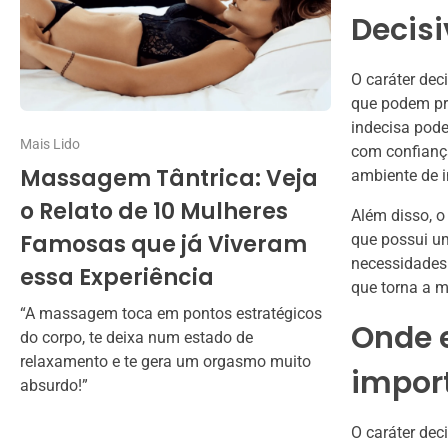
Decisi
O caráter dec
que podem pr
indecisa pode
Mais Lido
com confiança
Massagem Tântrica: Veja
ambiente de i
o Relato de 10 Mulheres
Além disso, o
Famosas que já Viveram
que possui um
necessidades 
essa Experiência
que torna a m
“A massagem toca em pontos estratégicos
Onde 
do corpo, te deixa num estado de
relaxamento e te gera um orgasmo muito
impor
absurdo!”
O caráter dec