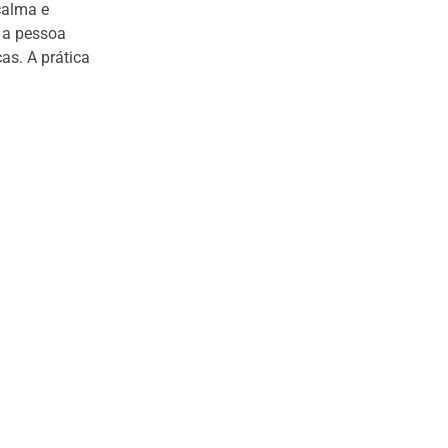
calma e
e a pessoa
as. A prática