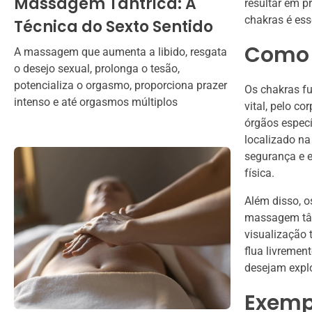
Massagem Tântrica: A
resultar em p
chakras é ess
Técnica do Sexto Sentido
Como 
A massagem que aumenta a libido, resgata
o desejo sexual, prolonga o tesão,
potencializa o orgasmo, proporciona prazer
Os chakras fu
intenso e até orgasmos múltiplos
vital, pelo c
órgãos especí
localizado na
segurança e e
física.
Além disso, o
massagem tânt
visualização 
flua livremen
desejam explo
Exempl