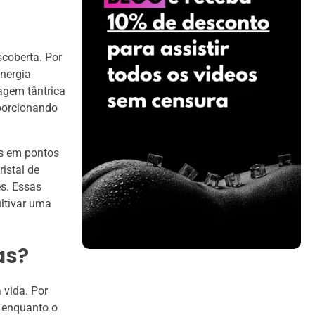
coberta. Por
nergia
agem tântrica
oporcionando
os em pontos
istal de
es. Essas
ltivar uma
as?
 vida. Por
 enquanto o