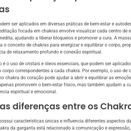
as
dem ser aplicados em diversas práticas de bem-estar e autodes
ditação focada em chakras envolve visualizar cada centro de e
edita, ajudando a liberar bloqueios e promover a cura. A mass
a o conceito de chakras para energizar e equilibrar o corpo, pr
ia de relaxamento profundo e conexão espiritual.
 é o uso de cristais e óleos essenciais, que podem ser aplicad
o corpo correspondentes a cada chakra. Por exemplo, o uso de cr
no chakra do coração pode ajudar a abrir e equilibrar as emoçõ
 apenas promovem o bem-estar físico, mas também ajudam a cu
ncia espiritual e emocional.
as diferenças entre os Chakr
ossui características únicas e influencia diferentes aspectos da
hakra da garganta está relacionado à comunicação e expressão,