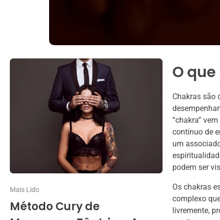
O que
Chakras são c
desempenham u
“chakra” vem 
contínuo de e
um associado 
espiritualida
podem ser vis
Os chakras es
Mais Lido
complexo que 
Método Cury de
livremente, p