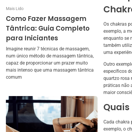
Chakr
Mais Lido
Como Fazer Massagem
Os chakras po
Tântrica: Guia Completo
exemplo, a me
para Iniciantes
enquanto se m
também utiliz
Imagine reunir 7 técnicas de massagem,
uma experiênc
num único método de massagem tântrica,
capaz de proporcionar um prazer muito
Outro exemplo
mais intenso que uma massagem tântrica
específicos d
comum
quartzo rosa 
práticas não
maior consciê
Quais 
Cada chakra p
exemplo, o c