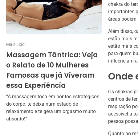
chakra do ter
importantes 
áreas podem p
Além disso, o
estão mais re
Mais Lido
estão mais co
Massagem Tântrica: Veja
para quem bu
influenciam a
o Relato de 10 Mulheres
Onde 
Famosas que já Viveram
essa Experiência
Os chakras p
“A massagem toca em pontos estratégicos
centros de te
do corpo, te deixa num estado de
respiração po
relaxamento e te gera um orgasmo muito
acessível a t
absurdo!”
pessoa possa 
Quanto ao mom