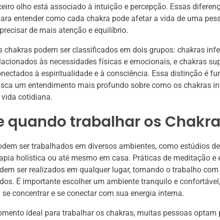
ceiro olho está associado à intuição e percepção. Essas diferen
para entender como cada chakra pode afetar a vida de uma pes
recisar de mais atenção e equilíbrio.
s chakras podem ser classificados em dois grupos: chakras infe
lacionados às necessidades físicas e emocionais, e chakras sup
nectados à espiritualidade e à consciência. Essa distinção é f
sca um entendimento mais profundo sobre como os chakras in
 vida cotidiana.
e quando trabalhar os Chakr
odem ser trabalhados em diversos ambientes, como estúdios de
rapia holística ou até mesmo em casa. Práticas de meditação e 
dem ser realizados em qualquer lugar, tornando o trabalho com
odos. É importante escolher um ambiente tranquilo e confortável
se concentrar e se conectar com sua energia interna.
ento ideal para trabalhar os chakras, muitas pessoas optam p