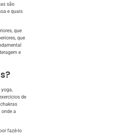
ças são
soa e quais
riores, que
eriores, que
undamental
teragem e
as?
 yoga,
exercícios de
 chakras
, onde a
or fazê-lo