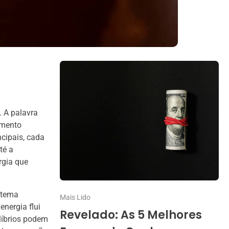
 A palavra
vimento
ncipais, cada
té a
rgia que
stema
Mais Lido
energia flui
Revelado: As 5 Melhores
líbrios podem