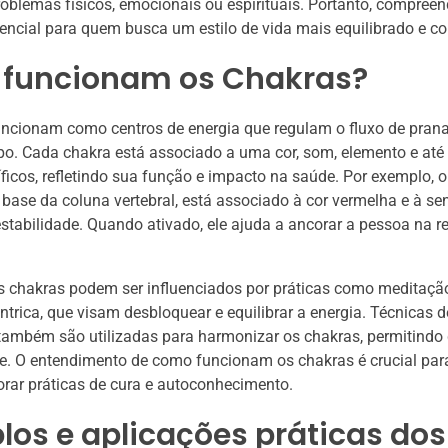
roblemas físicos, emocionais ou espirituais. Portanto, compreen
encial para quem busca um estilo de vida mais equilibrado e co
funcionam os Chakras?
ncionam como centros de energia que regulam o fluxo de prana
orpo. Cada chakra está associado a uma cor, som, elemento e a
ficos, refletindo sua função e impacto na saúde. Por exemplo, o 
 base da coluna vertebral, está associado à cor vermelha e à s
stabilidade. Quando ativado, ele ajuda a ancorar a pessoa na r
s chakras podem ser influenciados por práticas como meditaçã
rica, que visam desbloquear e equilibrar a energia. Técnicas d
também são utilizadas para harmonizar os chakras, permitindo 
te. O entendimento de como funcionam os chakras é crucial par
rar práticas de cura e autoconhecimento.
os e aplicações práticas dos