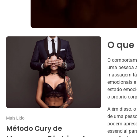
O que
O comportamen
uma pessoa ap
massagem tân
emocionais e 
estado emocio
o próprio cor
Além disso, o
de uma pessoa
Mais Lido
podem aprese
Método Cury de
essencial par