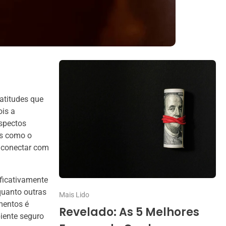
atitudes que
ois a
spectos
es como o
e conectar com
ficativamente
quanto outras
Mais Lido
mentos é
Revelado: As 5 Melhores
iente seguro