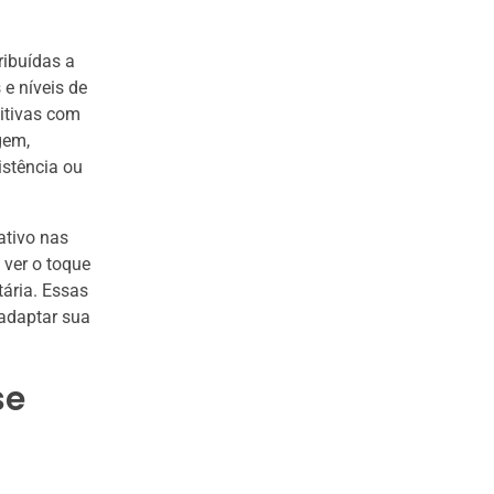
ibuídas a
 e níveis de
sitivas com
gem,
istência ou
ativo nas
ver o toque
tária. Essas
 adaptar sua
se