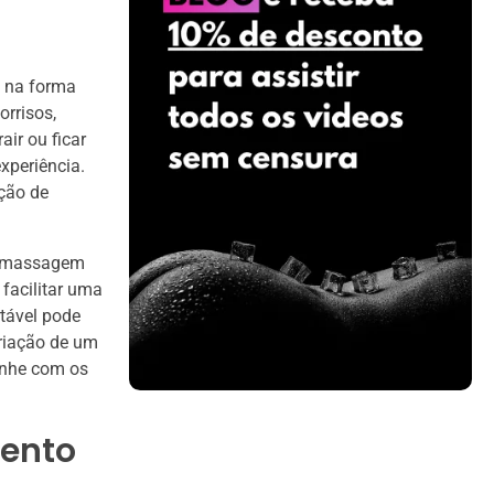
 na forma
rrisos,
ir ou ficar
xperiência.
ção de
 a massagem
facilitar uma
rtável pode
criação de um
inhe com os
mento