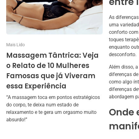
entre 
As diferença
uma variedade
conforto com 
toques terapê
Mais Lido
enquanto outr
Massagem Tântrica: Veja
desconforto.
o Relato de 10 Mulheres
Além disso, 
Famosas que já Viveram
diferenças d
como algo ínt
essa Experiência
diferenças de
abordagem par
“A massagem toca em pontos estratégicos
do corpo, te deixa num estado de
Onde 
relaxamento e te gera um orgasmo muito
absurdo!”
manif