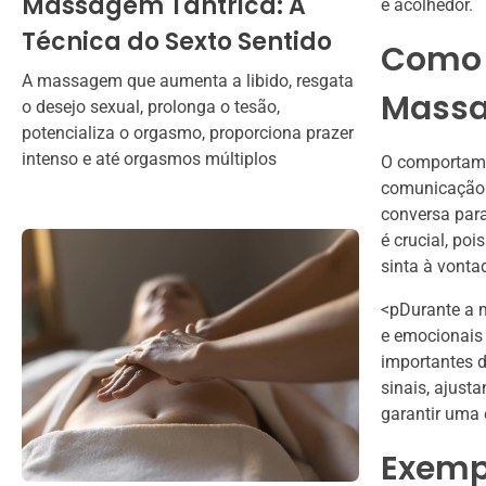
Massagem Tântrica: A
e acolhedor.
Técnica do Sexto Sentido
Como 
A massagem que aumenta a libido, resgata
Massa
o desejo sexual, prolonga o tesão,
potencializa o orgasmo, proporciona prazer
intenso e até orgasmos múltiplos
O comportame
comunicação 
conversa para
é crucial, po
sinta à vonta
<pDurante a 
e emocionais 
importantes d
sinais, ajus
garantir uma 
Exempl