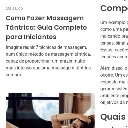
Comp
Mais Lido
Como Fazer Massagem
Um exemplo p
Tântrica: Guia Completo
como uma pes
para Iniciantes
indicando pra
tensas, sinal
Imagine reunir 7 técnicas de massagem,
Essas reações
num único método de massagem tântrica,
tensões acum
capaz de proporcionar um prazer muito
mais intenso que uma massagem tântrica
Além disso, 
comum
ocorre. Um es
resposta mais
gerar resistê
ambiente prop
objetivos da 
Quais