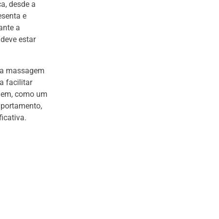
a, desde a
esenta e
ante a
 deve estar
e a massagem
 facilitar
agem, como um
mportamento,
icativa.