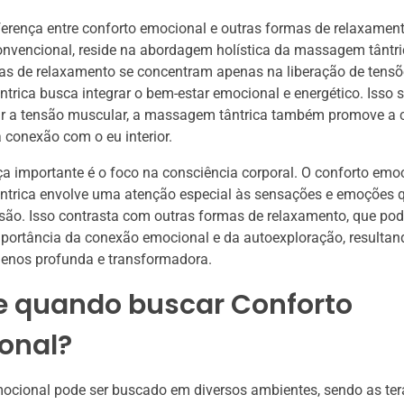
iferença entre conforto emocional e outras formas de relaxamen
vencional, reside na abordagem holística da massagem tântri
as de relaxamento se concentram apenas na liberação de tensõe
rica busca integrar o bem-estar emocional e energético. Isso si
iar a tensão muscular, a massagem tântrica também promove a 
 conexão com o eu interior.
ça importante é o foco na consciência corporal. O conforto emo
trica envolve uma atenção especial às sensações e emoções 
ssão. Isso contrasta com outras formas de relaxamento, que p
importância da conexão emocional e da autoexploração, result
menos profunda e transformadora.
e quando buscar Conforto
onal?
ocional pode ser buscado em diversos ambientes, sendo as ter