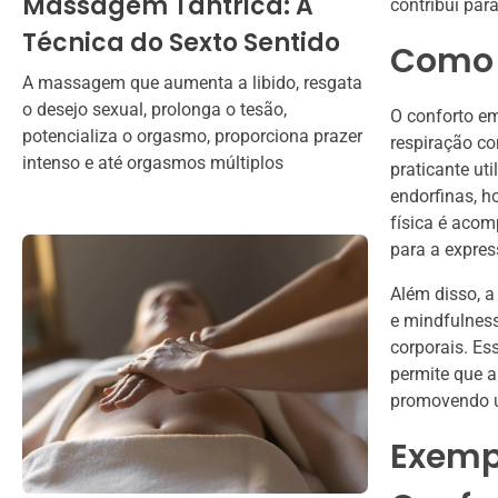
Massagem Tântrica: A
contribui para
Técnica do Sexto Sentido
Como 
A massagem que aumenta a libido, resgata
o desejo sexual, prolonga o tesão,
O conforto e
potencializa o orgasmo, proporciona prazer
respiração co
intenso e até orgasmos múltiplos
praticante ut
endorfinas, h
física é aco
para a expres
Além disso, a
e mindfulnes
corporais. Es
permite que a
promovendo um
Exempl