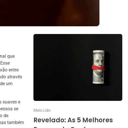
nal que
 Esse
xão entre
ado através
 de um
s suaves e
pessoa se
Mais Lido
o de
Revelado: As 5 Melhores
 mas também