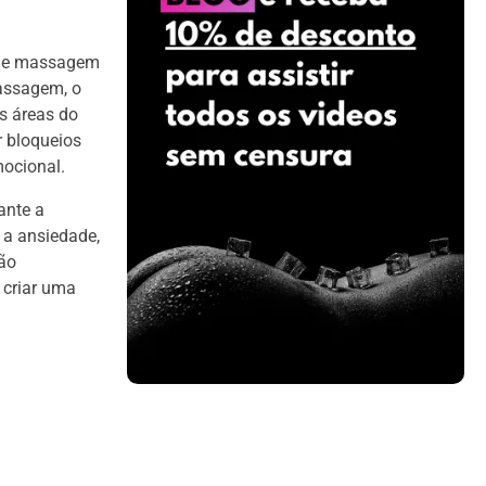
 de massagem
massagem, o
s áreas do
r bloqueios
mocional.
ante a
 a ansiedade,
são
 criar uma