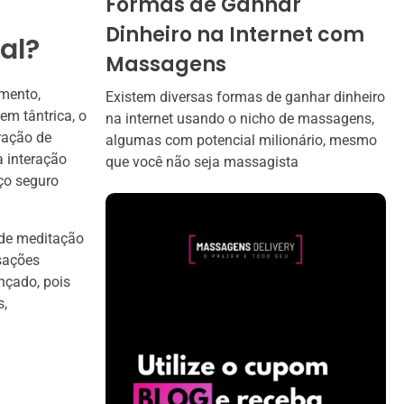
Formas de Ganhar
Dinheiro na Internet com
al?
Massagens
amento,
Existem diversas formas de ganhar dinheiro
em tântrica, o
na internet usando o nicho de massagens,
ração de
algumas com potencial milionário, mesmo
 interação
que você não seja massagista
ço seguro
 de meditação
sações
nçado, pois
s,