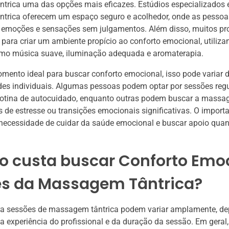
trica uma das opções mais eficazes. Estúdios especializados
trica oferecem um espaço seguro e acolhedor, onde as pesso
 emoções e sensações sem julgamentos. Além disso, muitos pro
 para criar um ambiente propício ao conforto emocional, utiliza
mo música suave, iluminação adequada e aromaterapia.
mento ideal para buscar conforto emocional, isso pode variar 
des individuais. Algumas pessoas podem optar por sessões reg
 rotina de autocuidado, enquanto outras podem buscar a massa
e estresse ou transições emocionais significativas. O importa
 necessidade de cuidar da saúde emocional e buscar apoio qua
o custa buscar Conforto Emo
és da Massagem Tântrica?
ra sessões de massagem tântrica podem variar amplamente, d
da experiência do profissional e da duração da sessão. Em geral