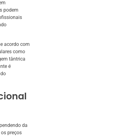
 em
as podem
fissionais
ndo
de acordo com
ulares como
gem tântrica
nte é
ndo
cional
ependendo da
, os preços