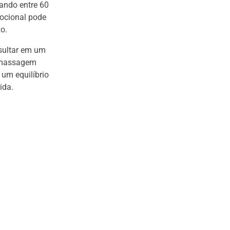
ando entre 60
mocional pode
o.
sultar em um
a massagem
 um equilíbrio
ida.