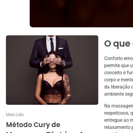
O que
Conforto emoc
permite que 
conceito é f
corpo e mente
da liberação 
ambiente segu
Na massagem 
respeitosos, 
Mais Lido
entregue ao 
Método Cury de
relaxamento 