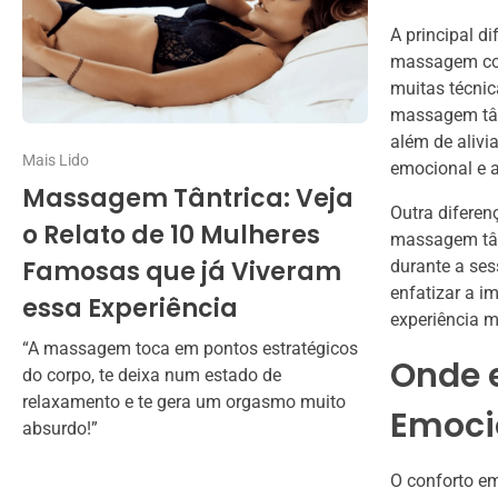
A principal d
massagem con
muitas técnic
massagem tânt
além de aliv
Mais Lido
emocional e a
Massagem Tântrica: Veja
Outra diferen
o Relato de 10 Mulheres
massagem tân
Famosas que já Viveram
durante a se
enfatizar a 
essa Experiência
experiência 
“A massagem toca em pontos estratégicos
Onde 
do corpo, te deixa num estado de
relaxamento e te gera um orgasmo muito
Emoci
absurdo!”
O conforto em