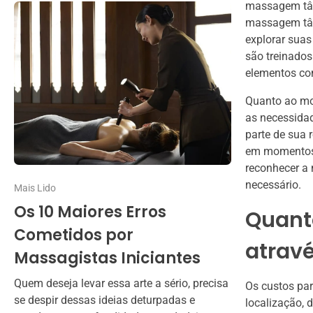
massagem tân
massagem tân
explorar suas
são treinados
elementos co
Quanto ao mo
as necessida
parte de sua
em momentos d
reconhecer a
necessário.
Mais Lido
Os 10 Maiores Erros
Quant
Cometidos por
atrav
Massagistas Iniciantes
Quem deseja levar essa arte a sério, precisa
Os custos pa
se despir dessas ideias deturpadas e
localização, 