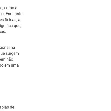
to, como a
ca. Enquanto
s físicas, a
gnifica que,
cura
cional na
que surgem
odem não
ando em uma
apias de