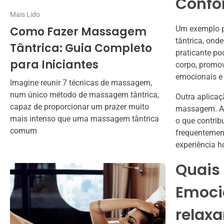
Confo
Mais Lido
Como Fazer Massagem
Um exemplo p
tântrica, ond
Tântrica: Guia Completo
praticante po
para Iniciantes
corpo, promov
emocionais e 
Imagine reunir 7 técnicas de massagem,
num único método de massagem tântrica,
Outra aplicaç
capaz de proporcionar um prazer muito
massagem. Ao 
mais intenso que uma massagem tântrica
o que contrib
comum
frequentemen
experiência h
Quais 
Emoci
relax