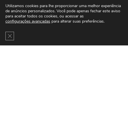
Utilizamos cookies para lhe proporcionar uma melhor experiência
de anúncios personalizados. Você pode apenas fechar este aviso
para aceitar todos os cookies, ou acessar as
configurações avançadas
para alterar suas preferências.
Close GDPR Cookie Banner