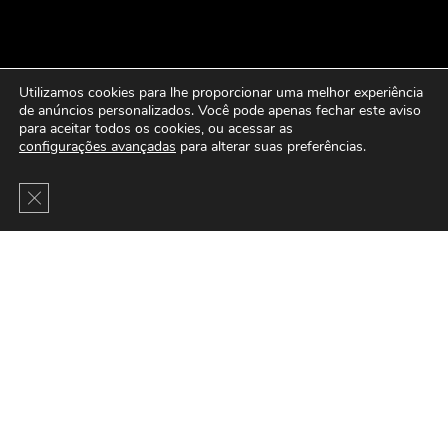
Utilizamos cookies para lhe proporcionar uma melhor experiência
de anúncios personalizados. Você pode apenas fechar este aviso
para aceitar todos os cookies, ou acessar as
configurações avançadas
para alterar suas preferências.
Close GDPR Cookie Banner