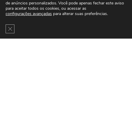
de anúncios personalizados. Você pode apenas fechar este aviso
para aceitar todos os cookies, ou acessar as
configurações avançadas
para alterar suas preferências.
Close GDPR Cookie Banner