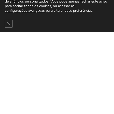
de anúncios personalizados. Você pode apenas fechar este aviso
para aceitar todos os cookies, ou acessar as
configurações avançadas
para alterar suas preferências.
Close GDPR Cookie Banner