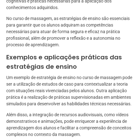
cognitivas e práticas necessárias para a aplicação dos
conhecimentos adquiridos.
No curso de massagem, as estratégias de ensino são essenciais
para garantir que os alunos adquiram as competências
necessárias para atuar de forma segura e eficaz na prática
profissional, além de promover a reflexão e a autonomia no
processo de aprendizagem.
Exemplos e aplicações práticas das
estratégias de ensino
Um exemplo de estratégia de ensino no curso de massagem pode
ser a utilização de estudos de caso para contextualizar a teoria
com situações reais vivenciadas pelos alunos. Outra aplicação
prática é a realização de práticas supervisionadas em ambientes
simulados para desenvolver as habilidades técnicas necessárias.
Além disso, a integração de recursos audiovisuais, como vídeos
demonstrativos e animações, pode enriquecer a experiência de
aprendizagem dos alunos e facilitar a compreensão de conceitos
complexos no contexto da massagem.