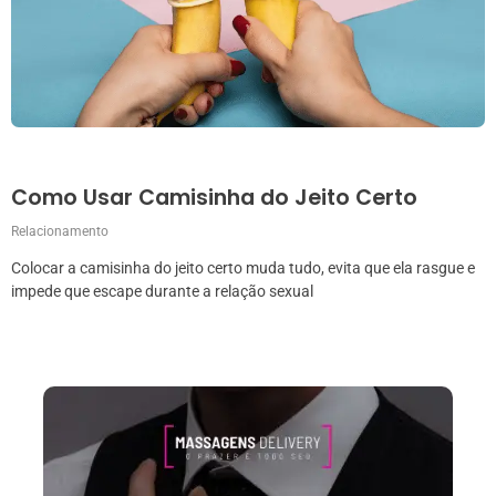
Como Usar Camisinha do Jeito Certo
Relacionamento
Colocar a camisinha do jeito certo muda tudo, evita que ela rasgue e
impede que escape durante a relação sexual