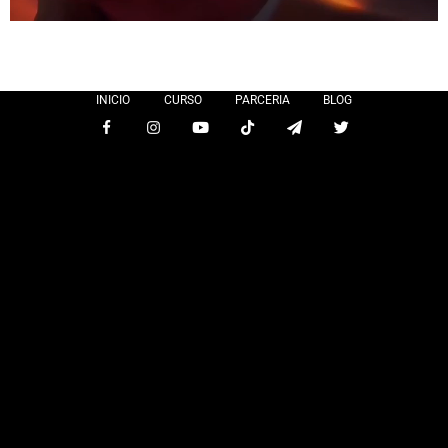
INICIO
CURSO
PARCERIA
BLOG