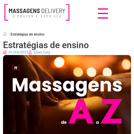
Massagens Delivery
Deseja uma Massagem?
Estratégias de ensino
Estratégias de ensino
01/03/2025
Elias Cury