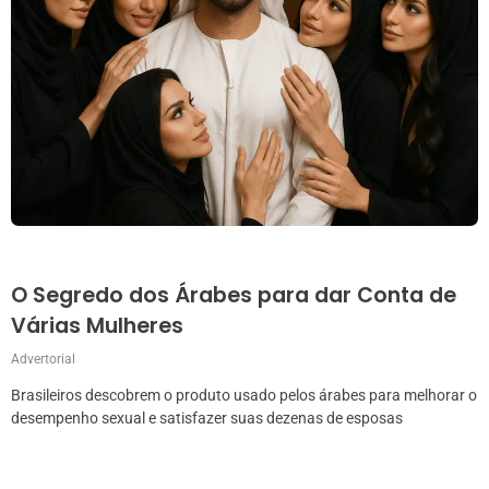
O Segredo dos Árabes para dar Conta de
Várias Mulheres
Advertorial
Brasileiros descobrem o produto usado pelos árabes para melhorar o
desempenho sexual e satisfazer suas dezenas de esposas