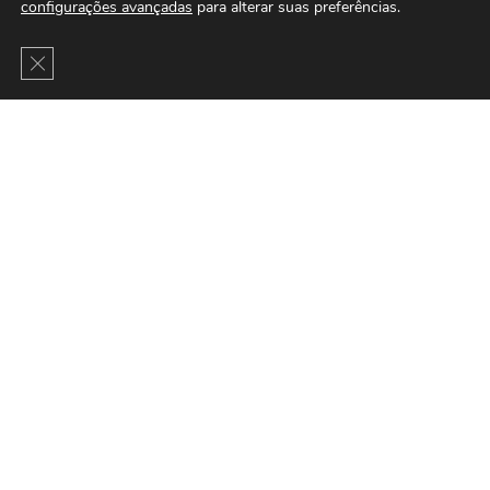
configurações avançadas
para alterar suas preferências.
Close GDPR Cookie Banner