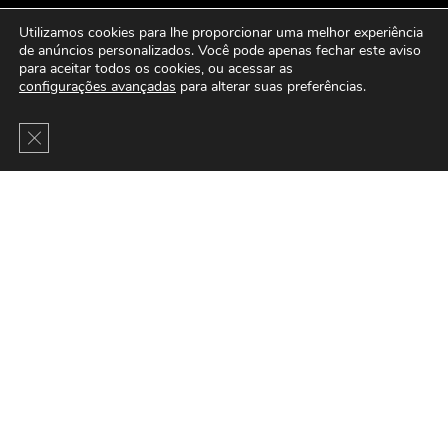
Utilizamos cookies para lhe proporcionar uma melhor experiência
de anúncios personalizados. Você pode apenas fechar este aviso
para aceitar todos os cookies, ou acessar as
configurações avançadas
para alterar suas preferências.
Close GDPR Cookie Banner