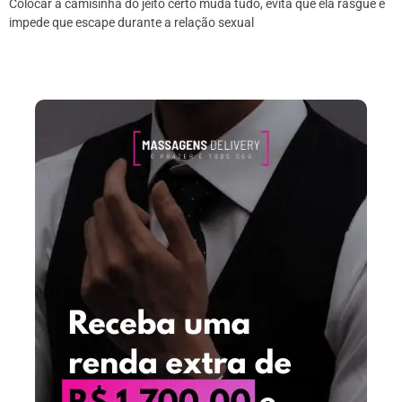
Colocar a camisinha do jeito certo muda tudo, evita que ela rasgue e
impede que escape durante a relação sexual