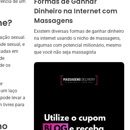
Formas de Ganhar
vência de um
Dinheiro na Internet com
Massagens
he?
Existem diversas formas de ganhar dinheiro
ração sexual.
na internet usando o nicho de massagens,
de sexual, e
algumas com potencial milionário, mesmo
izadas em
que você não seja massagista
 de
de os
er
r um laço
 pode levar a
 livres para
no