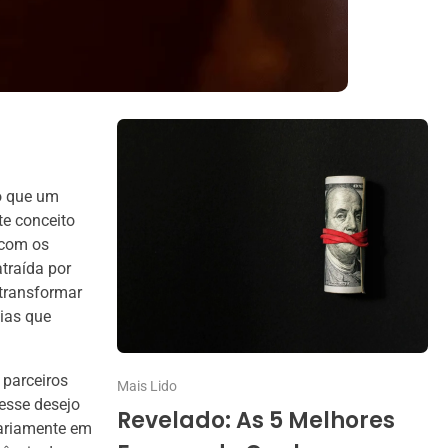
co que um
te conceito
 com os
traída por
 transformar
ias que
 parceiros
Mais Lido
esse desejo
Revelado: As 5 Melhores
sariamente em