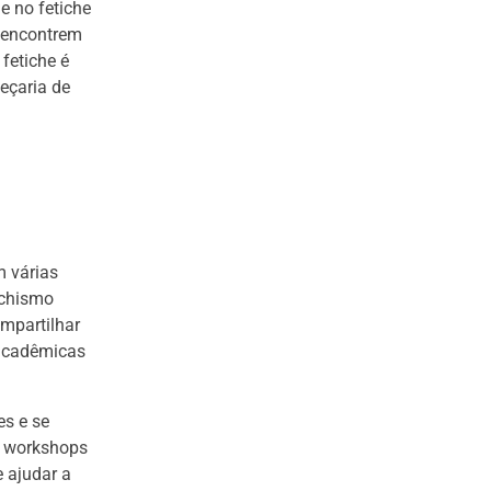
e no fetiche
s encontrem
fetiche é
eçaria de
m várias
ichismo
mpartilhar
 acadêmicas
s e se
e workshops
e ajudar a