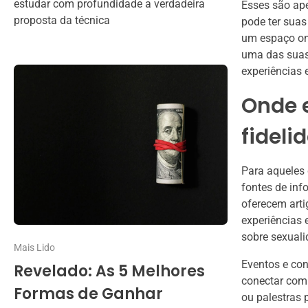
estudar com profundidade a verdadeira
Esses são ape
proposta da técnica
pode ter suas
um espaço ond
uma das suas 
experiências 
Onde 
fideli
Para aqueles 
fontes de inf
oferecem arti
experiências 
sobre sexual
Mais Lido
Eventos e co
Revelado: As 5 Melhores
conectar com 
Formas de Ganhar
ou palestras 