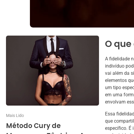
O que 
A fidelidade 
indivíduo pod
vai além da 
elementos que
um tipo espec
em uma forma
envolvam ess
Essa fidelida
Mais Lido
que comparti
Método Cury de
específico. É