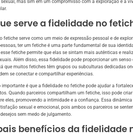
e sexual, mas sim em um compromisso com a exploração e a vi
lar.
ue serve a fidelidade no fetic
no fetiche serve como um meio de expressão pessoal e de explo
essoas, ter um fetiche é uma parte fundamental de sua identida
a esse fetiche permite que elas se sintam mais autênticas e real
xuais. Além disso, essa fidelidade pode proporcionar um senso
á que muitos fetiches têm grupos ou subculturas dedicadas on
dem se conectar e compartilhar experiências.
 importante é que a fidelidade no fetiche pode ajudar a fortalec
os. Quando parceiros compartilham um fetiche, isso pode cria
tre eles, promovendo a intimidade e a confiança. Essa dinâmica
isfação sexual e emocional, pois ambos os parceiros se sentem
s desejos sem medo de julgamento.
pais benefícios da fidelidade 