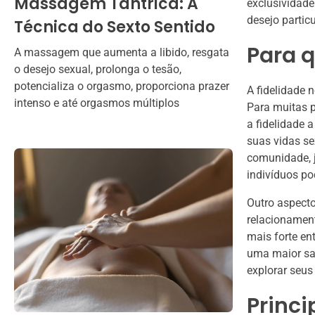
Massagem Tântrica: A
exclusividad
desejo particu
Técnica do Sexto Sentido
Para q
A massagem que aumenta a libido, resgata
o desejo sexual, prolonga o tesão,
potencializa o orgasmo, proporciona prazer
A fidelidade 
intenso e até orgasmos múltiplos
Para muitas p
a fidelidade 
suas vidas se
comunidade, j
indivíduos po
Outro aspecto
relacionament
mais forte en
uma maior sat
explorar seu
Princi