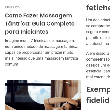
fetich
Mais Lido
Como Fazer Massagem
Um dos princi
Tântrica: Guia Completo
se compromet
para Iniciantes
segura e cons
permite que 
Imagine reunir 7 técnicas de massagem,
a autoestima 
num único método de massagem tântrica,
capaz de proporcionar um prazer muito
Além disso, a
mais intenso que uma massagem tântrica
compreensão e
comum
desejos um do
essencial par
mal-entendid
Exempl
fideli