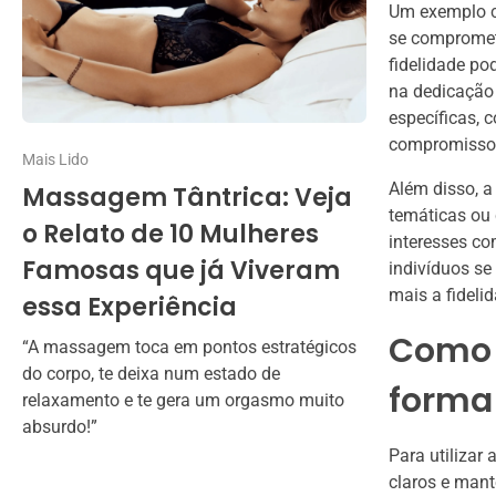
Um exemplo c
se compromet
fidelidade po
na dedicação 
específicas, 
compromisso 
Mais Lido
Além disso, a
Massagem Tântrica: Veja
temáticas ou 
o Relato de 10 Mulheres
interesses c
Famosas que já Viveram
indivíduos s
mais a fidelid
essa Experiência
Como u
“A massagem toca em pontos estratégicos
do corpo, te deixa num estado de
forma
relaxamento e te gera um orgasmo muito
absurdo!”
Para utilizar
claros e mant