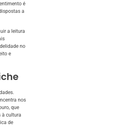
entimento é
dispostas a
ir a leitura
ais
idelidade no
ito e
tiche
idades.
oncentra nos
ouro, que
 à cultura
ica de