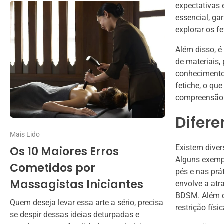
expectativas 
essencial, ga
explorar os f
Além disso, é
de materiais
conhecimento 
fetiche, o qu
compreensão
Difere
Mais Lido
Existem diver
Os 10 Maiores Erros
Alguns exempl
Cometidos por
pés e nas prát
Massagistas Iniciantes
envolve a atr
BDSM. Além di
Quem deseja levar essa arte a sério, precisa
restrição fís
se despir dessas ideias deturpadas e