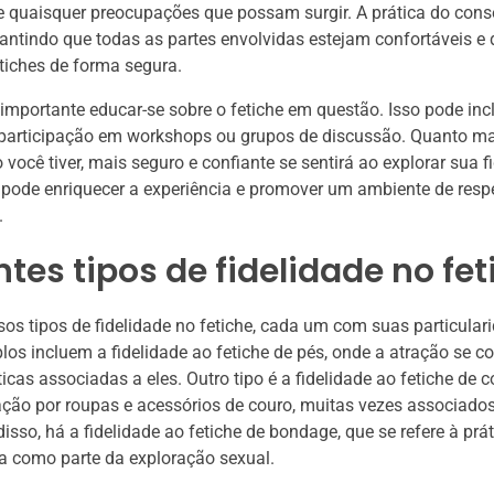
e quaisquer preocupações que possam surgir. A prática do cons
rantindo que todas as partes envolvidas estejam confortáveis e 
etiches de forma segura.
 importante educar-se sobre o fetiche em questão. Isso pode inclu
, participação em workshops ou grupos de discussão. Quanto m
você tiver, mais seguro e confiante se sentirá ao explorar sua f
e pode enriquecer a experiência e promover um ambiente de respe
.
ntes tipos de fidelidade no fe
sos tipos de fidelidade no fetiche, cada um com suas particular
os incluem a fidelidade ao fetiche de pés, onde a atração se c
icas associadas a eles. Outro tipo é a fidelidade ao fetiche de c
ação por roupas e acessórios de couro, muitas vezes associados
sso, há a fidelidade ao fetiche de bondage, que se refere à prát
ica como parte da exploração sexual.