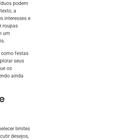
víduos podem
exto, a
s interesses e
r roupas
em um
is.
, como festas
plorar seus
ue os
cendo ainda
e
elecer limites
utir desejos,