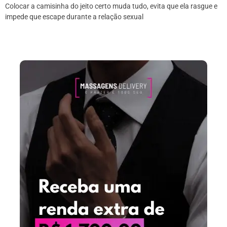
Colocar a camisinha do jeito certo muda tudo, evita que ela rasgue e
impede que escape durante a relação sexual