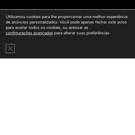
Utilizamos cookies para lhe proporcionar uma melhor experiência
de anúncios personalizados. Você pode apenas fechar este aviso
para aceitar todos os cookies, ou acessar as
configurações avançadas
para alterar suas preferências.
Close GDPR Cookie Banner