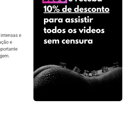
 intensas e
ação e
mportante
agem.