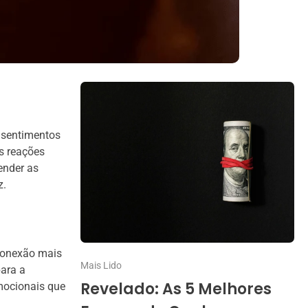
 sentimentos
s reações
ender as
z.
conexão mais
Mais Lido
ara a
Revelado: As 5 Melhores
emocionais que