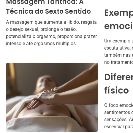
Massagem Tântrica: A
Exempl
Técnica do Sexto Sentido
A massagem que aumenta a libido, resgata
emoci
o desejo sexual, prolonga o tesão,
potencializa o orgasmo, proporciona prazer
Um exemplo p
intenso e até orgasmos múltiplos
escuta ativa,
também nas em
no tratamento
Difere
físico
O foco emocio
sentimentos d
sensações. A
essencial par