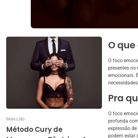
O que
O foco emocio
presentes no 
emocionais. 
necessidades 
Pra qu
O foco emoci
Mais Lido
profunda com 
Método Cury de
expressão de 
podem estar c