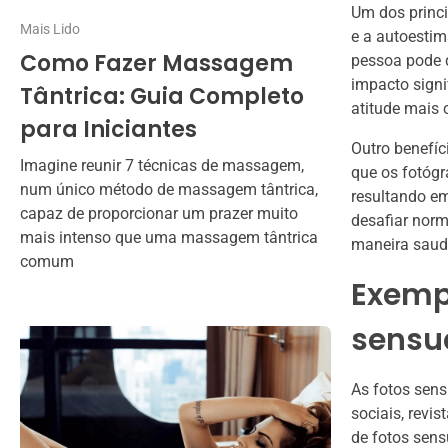
Um dos princi
Mais Lido
e a autoesti
Como Fazer Massagem
pessoa pode 
impacto signi
Tântrica: Guia Completo
atitude mais 
para Iniciantes
Outro benefíci
Imagine reunir 7 técnicas de massagem,
que os fotógr
num único método de massagem tântrica,
resultando em
capaz de proporcionar um prazer muito
desafiar norm
mais intenso que uma massagem tântrica
maneira saudá
comum
Exempl
sensu
As fotos sens
sociais, revi
de fotos sens