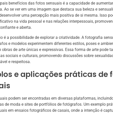
pais benefícios das fotos sensuais é a capacidade de aumentar
ma. Ao se ver em uma imagem que destaca sua beleza e sensual
desenvolver uma percepção mais positiva de si mesma. Isso po
ficativo na vida pessoal e nas relações interpessoais, promov
confiante e aberta.
o é a possibilidade de explorar a criatividade. A fotografia sens
afos e modelos experimentem diferentes estilos, poses e ambien
 obras de arte únicas e expressivas. Essa forma de arte pode
as sociais e culturais, promovendo discussões sobre sexualida
vel e respeitosa.
os e aplicações práticas de 
ais
uais podem ser encontradas em diversas plataformas, incluind
stas de moda e sites de portfólios de fotógrafos. Um exemplo prá
uais em ensaios fotográficos de casais, onde a intenção é captu