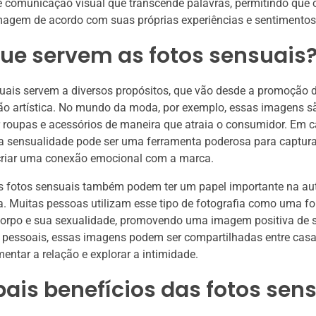
 comunicação visual que transcende palavras, permitindo que 
imagem de acordo com suas próprias experiências e sentimentos
ue servem as fotos sensuais
uais servem a diversos propósitos, que vão desde a promoção 
ão artística. No mundo da moda, por exemplo, essas imagens sã
r roupas e acessórios de maneira que atraia o consumidor. Em
, a sensualidade pode ser uma ferramenta poderosa para captur
 criar uma conexão emocional com a marca.
as fotos sensuais também podem ter um papel importante na au
. Muitas pessoas utilizam esse tipo de fotografia como uma f
 corpo e sua sexualidade, promovendo uma imagem positiva de 
 pessoais, essas imagens podem ser compartilhadas entre ca
entar a relação e explorar a intimidade.
pais benefícios das fotos sen