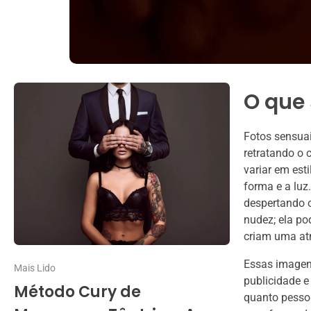
O que 
Fotos sensua
retratando o 
variar em est
forma e a luz
despertando o
nudez; ela po
criam uma at
Essas imagen
Mais Lido
publicidade e
Método Cury de
quanto pessoa