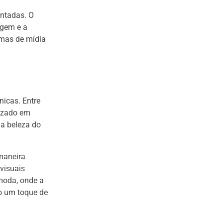
entadas. O
agem e a
rmas de mídia
nicas. Entre
lizado em
na beleza do
 maneira
 visuais
moda, onde a
o um toque de