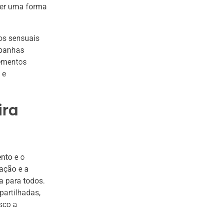
ser uma forma
tos sensuais
mpanhas
lementos
 e
ira
nto e o
ação e a
a para todos.
partilhadas,
sco a