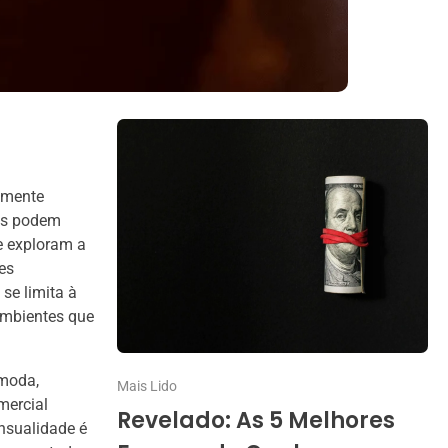
lmente
ias podem
e exploram a
es
se limita à
 ambientes que
 moda,
Mais Lido
mercial
Revelado: As 5 Melhores
nsualidade é