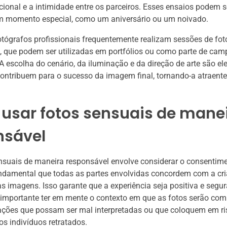
onal e a intimidade entre os parceiros. Esses ensaios podem 
um momento especial, como um aniversário ou um noivado.
otógrafos profissionais frequentemente realizam sessões de fo
, que podem ser utilizadas em portfólios ou como parte de ca
. A escolha do cenário, da iluminação e da direção de arte são e
contribuem para o sucesso da imagem final, tornando-a atraente
usar fotos sensuais de mane
nsável
nsuais de maneira responsável envolve considerar o consentime
undamental que todas as partes envolvidas concordem com a cri
s imagens. Isso garante que a experiência seja positiva e segur
 importante ter em mente o contexto em que as fotos serão com
ações que possam ser mal interpretadas ou que coloquem em ri
os indivíduos retratados.