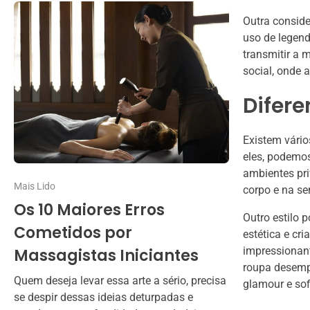
Outra consid
uso de legend
transmitir a 
social, onde 
Difere
Existem vário
eles, podemos
ambientes pri
Mais Lido
corpo e na se
Os 10 Maiores Erros
Outro estilo 
Cometidos por
estética e cri
impressionant
Massagistas Iniciantes
roupa desemp
Quem deseja levar essa arte a sério, precisa
glamour e sof
se despir dessas ideias deturpadas e