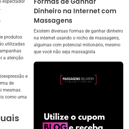
Formas de Ganhar
o espectador
.
Dinheiro na Internet com
Massagens
?
Existem diversas formas de ganhar dinheiro
de produtos
na internet usando o nicho de massagens,
o utilizadas
algumas com potencial milionário, mesmo
 campanhas
que você não seja massagista
ar a atenção
toexpressão e
orma de
si mesmas.
sais como uma
suais