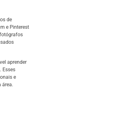
cos de
m e Pinterest
 fotógrafos
essados
vel aprender
. Esses
onais e
 área.