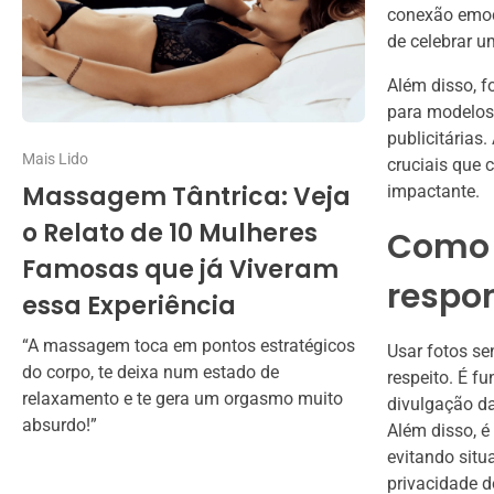
conexão emoci
de celebrar 
Além disso, f
para modelos
publicitárias
Mais Lido
cruciais que 
Massagem Tântrica: Veja
impactante.
o Relato de 10 Mulheres
Como 
Famosas que já Viveram
respo
essa Experiência
“A massagem toca em pontos estratégicos
Usar fotos se
do corpo, te deixa num estado de
respeito. É f
relaxamento e te gera um orgasmo muito
divulgação da
absurdo!”
Além disso, é
evitando situ
privacidade d