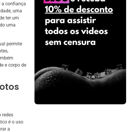
 a confiança
idade, uma
de ter um
endo uma
ual permite
tes,
 também
de e corpo de
fotos
o redes
tico é o uso
rar a