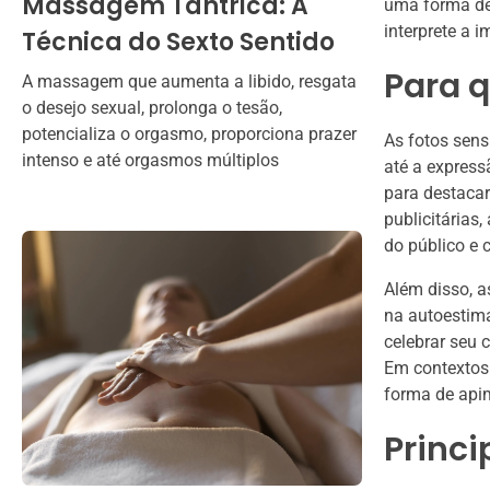
Massagem Tântrica: A
uma forma de
interprete a 
Técnica do Sexto Sentido
Para q
A massagem que aumenta a libido, resgata
o desejo sexual, prolonga o tesão,
potencializa o orgasmo, proporciona prazer
As fotos sens
intenso e até orgasmos múltiplos
até a express
para destaca
publicitárias
do público e
Além disso, 
na autoestima
celebrar seu
Em contextos
forma de apim
Princi