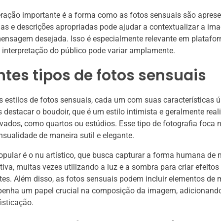
eração importante é a forma como as fotos sensuais são apres
as e descrições apropriadas pode ajudar a contextualizar a im
mensagem desejada. Isso é especialmente relevante em platafo
a interpretação do público pode variar amplamente.
ntes tipos de fotos sensuais
s estilos de fotos sensuais, cada um com suas características ú
 destacar o boudoir, que é um estilo intimista e geralmente rea
vados, como quartos ou estúdios. Esse tipo de fotografia foca 
nsualidade de maneira sutil e elegante.
popular é o nu artístico, que busca capturar a forma humana de
ativa, muitas vezes utilizando a luz e a sombra para criar efeitos
es. Além disso, as fotos sensuais podem incluir elementos de 
enha um papel crucial na composição da imagem, adicionand
isticação.