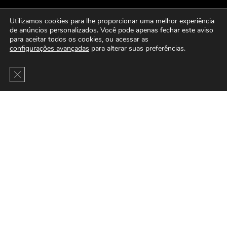
Utilizamos cookies para lhe proporcionar uma melhor experiência
de anúncios personalizados. Você pode apenas fechar este aviso
para aceitar todos os cookies, ou acessar as
configurações avançadas
para alterar suas preferências.
Close GDPR Cookie Banner