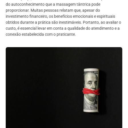
do autoconhecimento que a massagem tântrica pode
proporcionar. Muitas pessoas relatam que, apesar do
investimento financeiro, os benefícios emocionais e espirituais
obtidos durante a prática são inestimáveis. Portanto, ao avaliar o
custo, é essencial levar em conta a qualidade do atendimento e a
conexão estabelecida com o praticante.