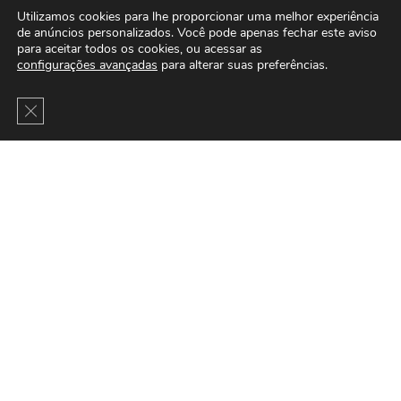
Utilizamos cookies para lhe proporcionar uma melhor experiência
de anúncios personalizados. Você pode apenas fechar este aviso
para aceitar todos os cookies, ou acessar as
configurações avançadas
para alterar suas preferências.
Close GDPR Cookie Banner