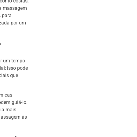
 como costas,
o a massagem
s para
izada por um
?
ar um tempo
al; isso pode
ciais que
cnicas
odem guiá-lo.
cia mais
 massagem às