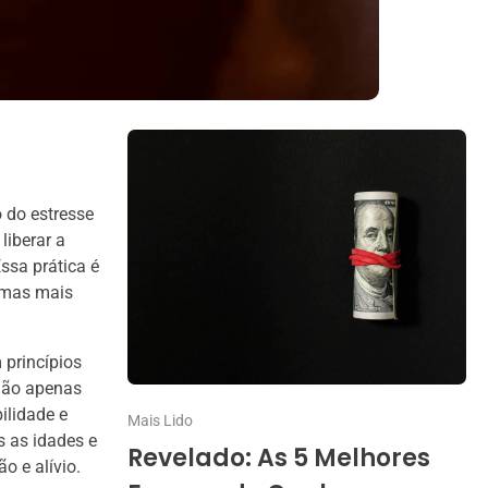
 do estresse
liberar a
sa prática é
rmas mais
 princípios
não apenas
ilidade e
Mais Lido
s as idades e
Revelado: As 5 Melhores
o e alívio.