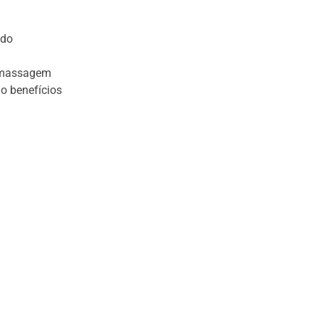
 do
A massagem
do benefícios