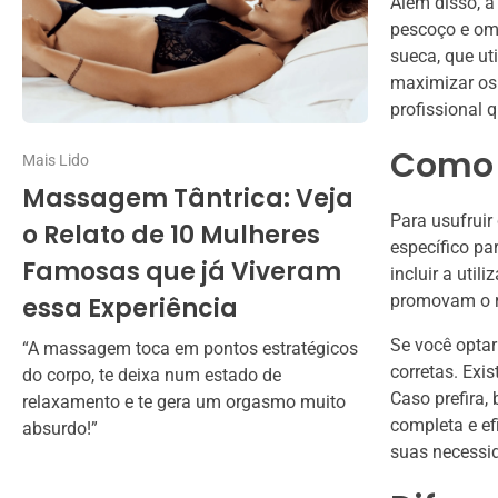
Além disso, a
pescoço e om
sueca, que ut
maximizar os 
profissional q
Como 
Mais Lido
Massagem Tântrica: Veja
Para usufrui
o Relato de 10 Mulheres
específico pa
Famosas que já Viveram
incluir a uti
promovam o r
essa Experiência
Se você optar
“A massagem toca em pontos estratégicos
corretas. Exi
do corpo, te deixa num estado de
Caso prefira,
relaxamento e te gera um orgasmo muito
completa e ef
absurdo!”
suas necessid