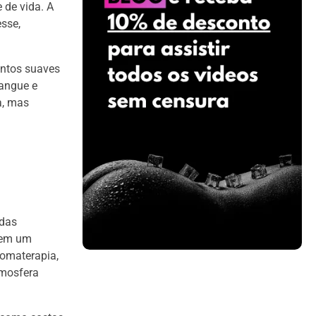
 de vida. A
esse,
entos suaves
sangue e
a, mas
 das
a em um
romaterapia,
tmosfera