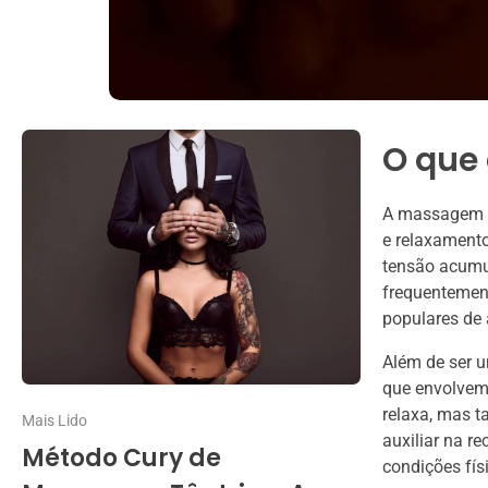
O que
A massagem re
e relaxamento
tensão acumu
frequentemen
populares de
Além de ser 
que envolvem
relaxa, mas t
Mais Lido
auxiliar na r
Método Cury de
condições fís