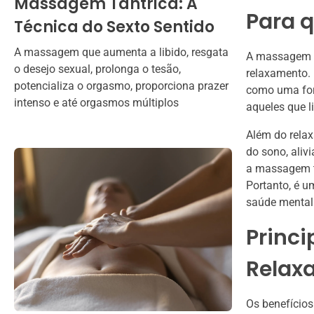
Massagem Tântrica: A
Para 
Técnica do Sexto Sentido
A massagem que aumenta a libido, resgata
A massagem re
o desejo sexual, prolonga o tesão,
relaxamento.
potencializa o orgasmo, proporciona prazer
como uma form
intenso e até orgasmos múltiplos
aqueles que l
Além do relax
do sono, aliv
a massagem t
Portanto, é u
saúde mental 
Princ
Relax
Os benefícios