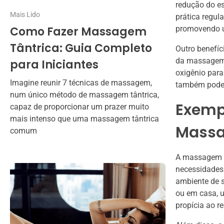
redução do es
Mais Lido
prática regula
Como Fazer Massagem
promovendo u
Tântrica: Guia Completo
Outro benefíc
da massagem a
para Iniciantes
oxigênio para
Imagine reunir 7 técnicas de massagem,
também pode a
num único método de massagem tântrica,
Exempl
capaz de proporcionar um prazer muito
mais intenso que uma massagem tântrica
Massa
comum
A massagem r
necessidades 
ambiente de s
ou em casa, u
propícia ao r