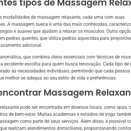
entes tipos de Massagem Rela
as modalidades de massagem relaxante, cada uma com suas
ades. A massagem sueca é uma das mais conhecidas, caracteriz
ongos e suaves que ajudam a relaxar os músculos. Outra opção
 pedras quentes, que utiliza pedras aquecidas para proporcio
laxamento adicional.
romática, que combina óleos essenciais com técnicas de ma
 excelente escolha para quem busca renovação. Cada tipo d
tado às necessidades individuais, permitindo que cada pessoa
 melhor se adequa ao seu estilo de vida e preferências.
encontrar Massagem Relaxan
laxante pode ser encontrada em diversos locais, como spas, c
ntros de bem-estar. Muitas academias e estúdios de yoga tamb
ssagem como parte de seus serviços. Além disso, é possível co
ue realizam atendimentos domiciliares, proporcionando confor