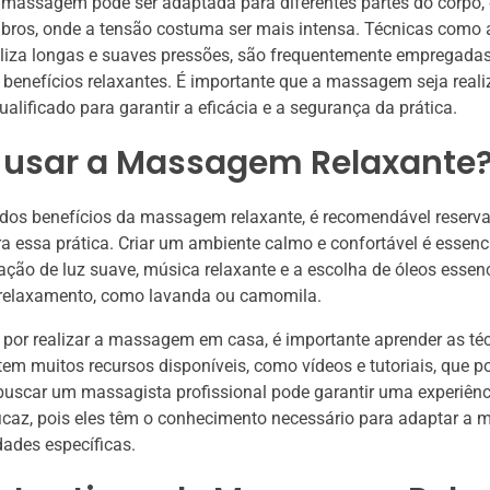
 massagem pode ser adaptada para diferentes partes do corpo,
bros, onde a tensão costuma ser mais intensa. Técnicas com
iliza longas e suaves pressões, são frequentemente empregada
benefícios relaxantes. É importante que a massagem seja real
ualificado para garantir a eficácia e a segurança da prática.
usar a Massagem Relaxante
r dos benefícios da massagem relaxante, é recomendável reserv
ra essa prática. Criar um ambiente calmo e confortável é essenci
lização de luz suave, música relaxante e a escolha de óleos essen
elaxamento, como lavanda ou camomila.
 por realizar a massagem em casa, é importante aprender as té
stem muitos recursos disponíveis, como vídeos e tutoriais, que p
 buscar um massagista profissional pode garantir uma experiên
icaz, pois eles têm o conhecimento necessário para adaptar a
ades específicas.