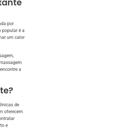
xante
ada por
 popular é a
nar um calor
ssagem,
e massagem
 encontre a
te?
línicas de
ém oferecem
ntratar
to e