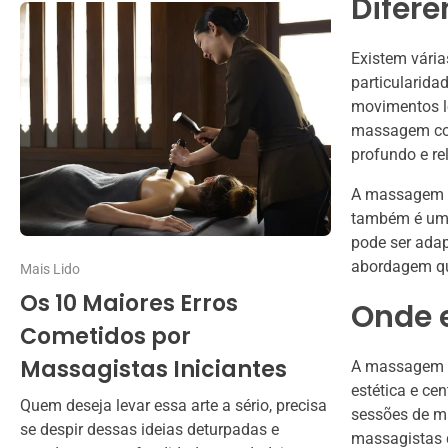
Difer
Existem vári
particularid
movimentos l
massagem com
profundo e re
A massagem a
também é uma
pode ser adap
abordagem que
Mais Lido
Os 10 Maiores Erros
Onde 
Cometidos por
Massagistas Iniciantes
A massagem re
estética e ce
Quem deseja levar essa arte a sério, precisa
sessões de ma
se despir dessas ideias deturpadas e
massagistas q