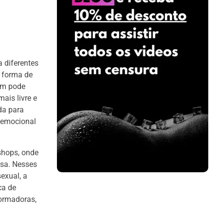
 diferentes
 forma de
em pode
ais livre e
da para
 emocional
shops, onde
osa. Nesses
exual, a
ca de
formadoras,