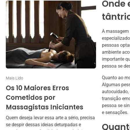
Onde 
tântri
A massagem tâ
especializado
pessoas optam
ambiente acol
importante qu
pessoa se de
Quanto ao mom
Mais Lido
Algumas pess
Os 10 Maiores Erros
autocuidado,
Cometidos por
transição emo
Massagistas Iniciantes
pessoa se sin
e sensações.
Quem deseja levar essa arte a sério, precisa
Quant
se despir dessas ideias deturpadas e