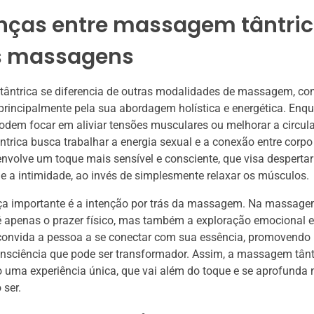
enças entre massagem tântric
s massagens
ântrica se diferencia de outras modalidades de massagem, co
 principalmente pela sua abordagem holística e energética. Enq
em focar em aliviar tensões musculares ou melhorar a circula
rica busca trabalhar a energia sexual e a conexão entre corpo
envolve um toque mais sensível e consciente, que visa despertar
e a intimidade, ao invés de simplesmente relaxar os músculos.
ça importante é a intenção por trás da massagem. Na massagem
é apenas o prazer físico, mas também a exploração emocional e 
 convida a pessoa a se conectar com sua essência, promovendo
nsciência que pode ser transformador. Assim, a massagem tânt
uma experiência única, que vai além do toque e se aprofunda 
 ser.