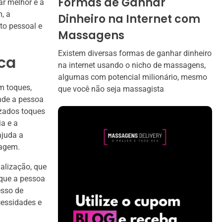
Formas de Ganhar
ar melhor e a
, a
Dinheiro na Internet com
to pessoal e
Massagens
Existem diversas formas de ganhar dinheiro
ca
na internet usando o nicho de massagens,
algumas com potencial milionário, mesmo
m toques,
que você não seja massagista
onde a pessoa
izados toques
a e a
ajuda a
sagem.
alização, que
 que a pessoa
esso de
cessidades e