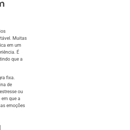
m
ios
tável. Muitas
tica em um
riência. É
itindo que a
a fixa.
ina de
estresse ou
o em que a
suas emoções
a