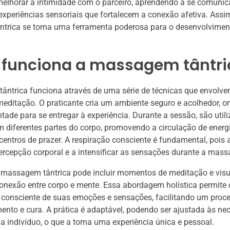
melhorar a intimidade com o parceiro, aprendendo a se comunic
experiências sensoriais que fortalecem a conexão afetiva. Assim
trica se torna uma ferramenta poderosa para o desenvolvimen
funciona a massagem tântri
ntrica funciona através de uma série de técnicas que envolve
meditação. O praticante cria um ambiente seguro e acolhedor, 
ntade para se entregar à experiência. Durante a sessão, são util
 diferentes partes do corpo, promovendo a circulação de energi
centros de prazer. A respiração consciente é fundamental, pois 
rcepção corporal e a intensificar as sensações durante a mas
 massagem tântrica pode incluir momentos de meditação e visu
onexão entre corpo e mente. Essa abordagem holística permite
 consciente de suas emoções e sensações, facilitando um proc
nto e cura. A prática é adaptável, podendo ser ajustada às ne
da indivíduo, o que a torna uma experiência única e pessoal.