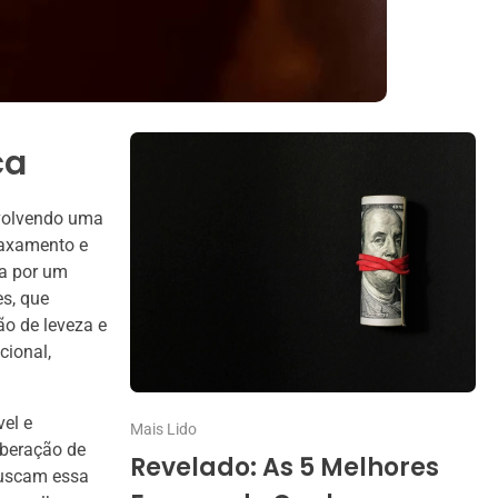
ca
nvolvendo uma
laxamento e
ca por um
es, que
o de leveza e
cional,
el e
Mais Lido
iberação de
Revelado: As 5 Melhores
buscam essa