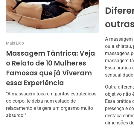
Difer
outra
A massagem t
Mais Lido
ou a shiatsu,
Massagem Tântrica: Veja
massagens pod
massagem tânt
o Relato de 10 Mulheres
Essa prática 
Famosas que já Viveram
sensualidade 
essa Experiência
Outra diferen
“A massagem toca em pontos estratégicos
objetivo não 
do corpo, te deixa num estado de
Essa prática
relaxamento e te gera um orgasmo muito
presença e co
absurdo!”
destaca como 
dimensões do