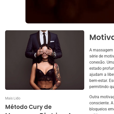
Motiv
A massagem tâ
série de mot
conexão. Uma
estado profun
ajudam a lib
bem-estar. E
permitindo qu
Outra motivaç
Mais Lido
consciente. A
Método Cury de
bloqueios emo