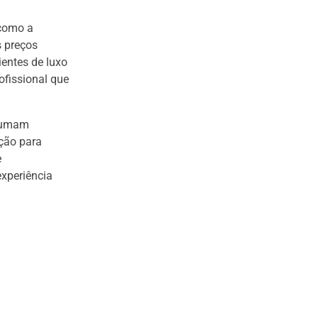
 como a
s preços
entes de luxo
ofissional que
stumam
ção para
e
xperiência