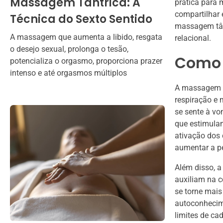
Massagem Tântrica: A
prática para 
compartilhar 
Técnica do Sexto Sentido
massagem tân
A massagem que aumenta a libido, resgata
relacional.
o desejo sexual, prolonga o tesão,
Como 
potencializa o orgasmo, proporciona prazer
intenso e até orgasmos múltiplos
A massagem tâ
respiração e 
se sente à vo
que estimulam
ativação dos 
aumentar a pe
Além disso, a
auxiliam na c
se torne mais
autoconhecime
limites de ca