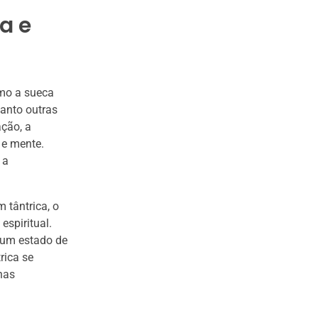
a e
mo a sueca
uanto outras
ção, a
 e mente.
 a
 tântrica, o
espiritual.
 um estado de
rica se
nas