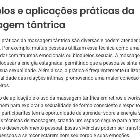
os e aplicações práticas da
gem tântrica
 práticas da massagem tântrica são diversas e podem atender a
. Por exemplo, muitas pessoas utilizam essa técnica como uma
 lidar com traumas emocionais ou bloqueios sexuais. A massag
loquear a energia estagnada, permitindo que a pessoa se sinta m
sua sexualidade. Além disso, a prática é frequentemente utiliza
ualidade das relações íntimas, promovendo uma maior conexão
iros.
 de aplicação é o uso da massagem tântrica em retiros e work
nem para explorar a sexualidade de forma consciente e respeit
 participantes têm a oportunidade de aprender sobre a energia s
as técnicas de massagem, criando um espaço seguro para a tro
e o desenvolvimento pessoal. Essas vivências podem ser trans
pessoas a se reconectarem com seu corpo e suas emoções.