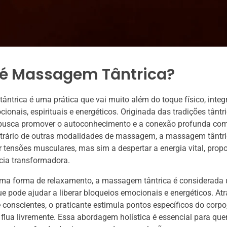
 é Massagem Tântrica?
ntrica é uma prática que vai muito além do toque físico, inte
ionais, espirituais e energéticos. Originada das tradições tântri
 busca promover o autoconhecimento e a conexão profunda com
ntrário de outras modalidades de massagem, a massagem tântri
iar tensões musculares, mas sim a despertar a energia vital, pro
cia transformadora.
uma forma de relaxamento, a massagem tântrica é considerada 
ue pode ajudar a liberar bloqueios emocionais e energéticos. At
e conscientes, o praticante estimula pontos específicos do corpo
 flua livremente. Essa abordagem holística é essencial para q