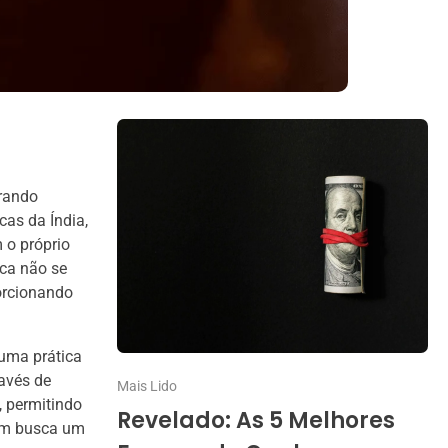
grando
cas da Índia,
 o próprio
ca não se
porcionando
uma prática
ravés de
Mais Lido
, permitindo
Revelado: As 5 Melhores
uem busca um