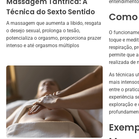
Massagem Tântrica: A
entendimento
Técnica do Sexto Sentido
Como 
A massagem que aumenta a libido, resgata
o desejo sexual, prolonga o tesão,
O funcioname
potencializa o orgasmo, proporciona prazer
toque e medit
intenso e até orgasmos múltiplos
respiração, p
permite que a
realizada de 
As técnicas u
mais intenso
entre o prati
experiência s
exploração e 
profundamen
Exempl