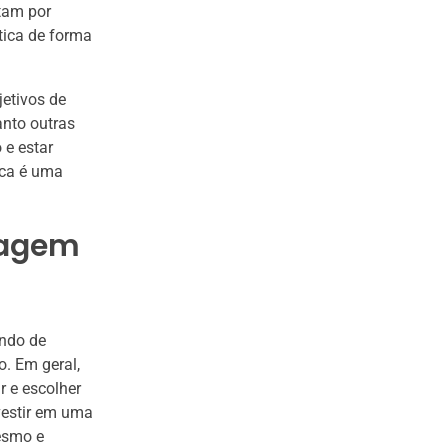
ptam por
tica de forma
jetivos de
nto outras
 e estar
ica é uma
sagem
endo de
o. Em geral,
 e escolher
vestir em uma
esmo e