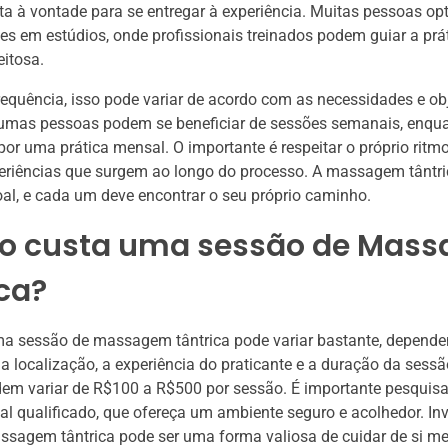
ta à vontade para se entregar à experiência. Muitas pessoas o
ões em estúdios, onde profissionais treinados podem guiar a prá
eitosa.
equência, isso pode variar de acordo com as necessidades e ob
umas pessoas podem se beneficiar de sessões semanais, enqua
or uma prática mensal. O importante é respeitar o próprio ritmo
periências que surgem ao longo do processo. A massagem tântr
al, e cada um deve encontrar o seu próprio caminho.
o custa uma sessão de Mas
ca?
ma sessão de massagem tântrica pode variar bastante, depend
a localização, a experiência do praticante e a duração da sessã
em variar de R$100 a R$500 por sessão. É importante pesquisar
al qualificado, que ofereça um ambiente seguro e acolhedor. In
ssagem tântrica pode ser uma forma valiosa de cuidar de si m