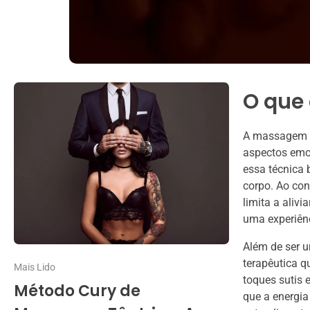
O que
A massagem tâ
aspectos emoc
essa técnica
corpo. Ao co
limita a aliv
uma experiên
Além de ser 
terapêutica q
Mais Lido
toques sutis 
Método Cury de
que a energia