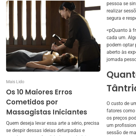
pessoa se sin
realizar sess
segura e resp
<pQuanto à fr
cada um. Alg
podem optar p
aberto às ex
jornada pesso
Quant
Mais Lido
Tântri
Os 10 Maiores Erros
Cometidos por
O custo de u
Massagistas Iniciantes
fatores como 
os preços pod
Quem deseja levar essa arte a sério, precisa
um profission
se despir dessas ideias deturpadas e
sessão de ma