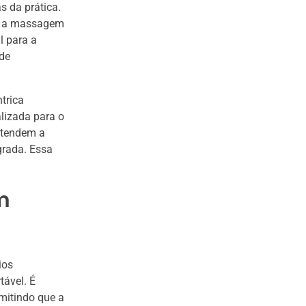
s da prática.
s, a massagem
l para a
 de
trica
lizada para o
 tendem a
grada. Essa
m
ios
tável. É
rmitindo que a