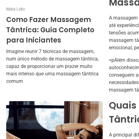
Massa
Mais Lido
Como Fazer Massagem
A massagem tâ
até experiênc
Tântrica: Guia Completo
tensões acum
para Iniciantes
massagem tân
emocional, p
Imagine reunir 7 técnicas de massagem,
num único método de massagem tântrica,
<pAlém disso
capaz de proporcionar um prazer muito
autoconhecime
mais intenso que uma massagem tântrica
conseguem ac
comum
necessidades 
massagem tân
Quais
Tântr
A principal d