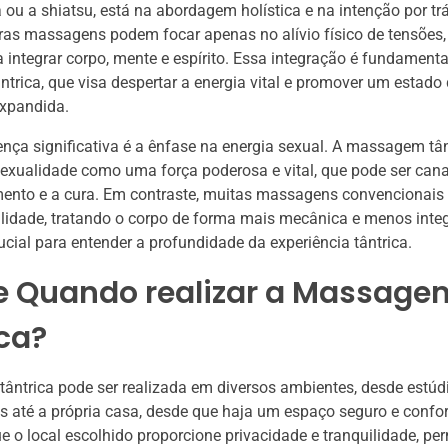
ou a shiatsu, está na abordagem holística e na intenção por trá
ras massagens podem focar apenas no alívio físico de tensõe
a integrar corpo, mente e espírito. Essa integração é fundamenta
ântrica, que visa despertar a energia vital e promover um estado
expandida.
ença significativa é a ênfase na energia sexual. A massagem tân
exualidade como uma força poderosa e vital, que pode ser cana
ento e a cura. Em contraste, muitas massagens convencionais
alidade, tratando o corpo de forma mais mecânica e menos inte
rucial para entender a profundidade da experiência tântrica.
e Quando realizar a Massage
ca?
ntrica pode ser realizada em diversos ambientes, desde estúd
s até a própria casa, desde que haja um espaço seguro e confor
e o local escolhido proporcione privacidade e tranquilidade, pe