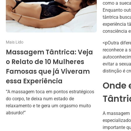
como a sueca 
Enquanto out
tântrica busc
experiência t
consciência 
Mais Lido
<pOutra difer
reconhece a s
Massagem Tântrica: Veja
autoconhecim
o Relato de 10 Mulheres
evitar a sexu
Famosas que já Viveram
distinção é c
essa Experiência
Onde 
“A massagem toca em pontos estratégicos
Tântri
do corpo, te deixa num estado de
relaxamento e te gera um orgasmo muito
absurdo!”
A massagem tâ
especializado
importante qu