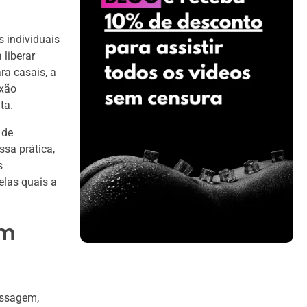
 individuais
 liberar
a casais, a
exão
ta.
 de
ssa prática,
s
elas quais a
em
assagem,