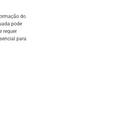
 formação do
quada pode
e requer
ssencial para