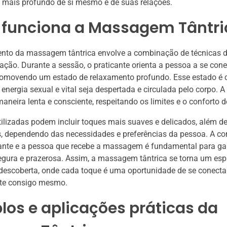
 mais profundo de si mesmo e de suas relações.
funciona a Massagem Tântri
nto da massagem tântrica envolve a combinação de técnicas de
ação. Durante a sessão, o praticante orienta a pessoa a se con
romovendo um estado de relaxamento profundo. Esse estado é cr
 energia sexual e vital seja despertada e circulada pelo corpo.
maneira lenta e consciente, respeitando os limites e o conforto 
tilizadas podem incluir toques mais suaves e delicados, além 
s, dependendo das necessidades e preferências da pessoa. A 
cante e a pessoa que recebe a massagem é fundamental para ga
egura e prazerosa. Assim, a massagem tântrica se torna um es
descoberta, onde cada toque é uma oportunidade de se conecta
te consigo mesmo.
os e aplicações práticas da