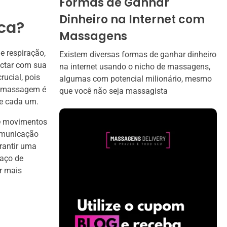
Formas de Ganhar
Dinheiro na Internet com
ca?
Massagens
 respiração,
Existem diversas formas de ganhar dinheiro
ectar com sua
na internet usando o nicho de massagens,
ucial, pois
algumas com potencial milionário, mesmo
 A massagem é
que você não seja massagista
de cada um.
de movimentos
comunicação
rantir uma
paço de
r mais