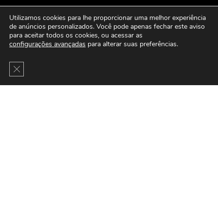
Utilizamos cookies para lhe proporcionar uma melhor experiência
de anúncios personalizados. Você pode apenas fechar este aviso
para aceitar todos os cookies, ou acessar as
configurações avançadas
para alterar suas preferências.
Close GDPR Cookie Banner