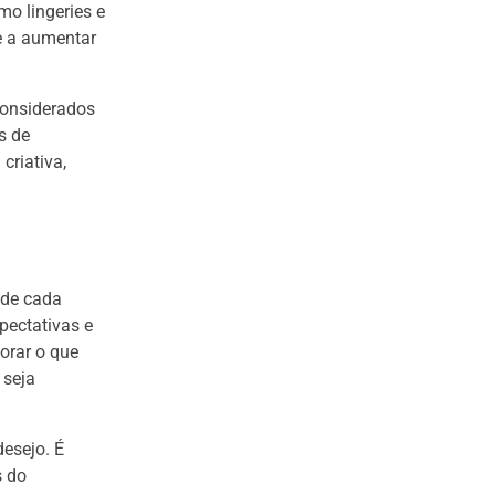
o lingeries e
e a aumentar
considerados
s de
criativa,
 de cada
pectativas e
orar o que
 seja
desejo. É
s do