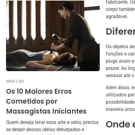
fabricante. U
corpo também
agradável.
Difere
Os objetos de
funções e car
plugs anais e
prazer. As li
sensual até o
Mais Lido
Além disso, e
Os 10 Maiores Erros
utilizados pa
Cometidos por
possibilidade
maneira única
Massagistas Iniciantes
Onde 
Quem deseja levar essa arte a sério, precisa
se despir dessas ideias deturpadas e