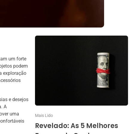
tam um forte
objetos podem
 a exploração
acessórios
ias e desejos
a. A
mover uma
Mais Lido
confortáveis
Revelado: As 5 Melhores