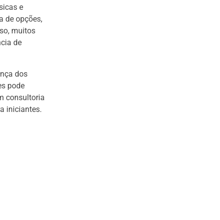
sicas e
a de opções,
sso, muitos
cia de
ança dos
res pode
m consultoria
a iniciantes.