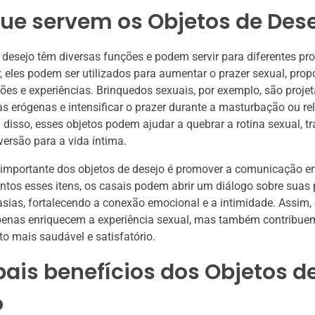
ue servem os Objetos de Des
 desejo têm diversas funções e podem servir para diferentes pr
r, eles podem ser utilizados para aumentar o prazer sexual, pro
es e experiências. Brinquedos sexuais, por exemplo, são proje
as erógenas e intensificar o prazer durante a masturbação ou re
 disso, esses objetos podem ajudar a quebrar a rotina sexual, t
versão para a vida íntima.
importante dos objetos de desejo é promover a comunicação ent
untos esses itens, os casais podem abrir um diálogo sobre suas 
tasias, fortalecendo a conexão emocional e a intimidade. Assim,
penas enriquecem a experiência sexual, mas também contribue
o mais saudável e satisfatório.
pais benefícios dos Objetos d
o