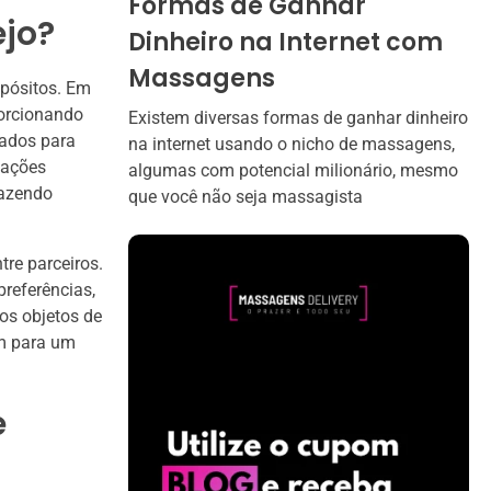
Formas de Ganhar
ejo?
Dinheiro na Internet com
Massagens
opósitos. Em
porcionando
Existem diversas formas de ganhar dinheiro
tados para
na internet usando o nicho de massagens,
lações
algumas com potencial milionário, mesmo
razendo
que você não seja massagista
re parceiros.
preferências,
 os objetos de
m para um
e