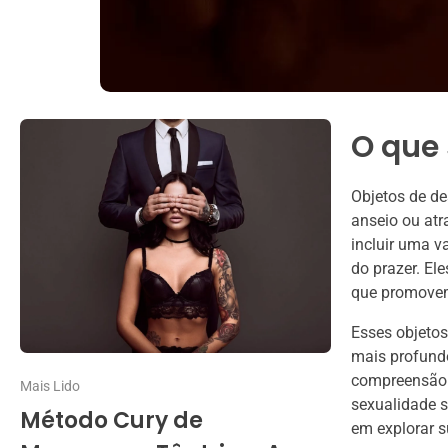
O que 
Objetos de de
anseio ou at
incluir uma v
do prazer. El
que promovem
Esses objetos
mais profundo
compreensão 
Mais Lido
sexualidade s
Método Cury de
em explorar s