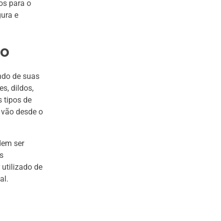
ros para o
ura e
jo
ndo de suas
s, dildos,
 tipos de
 vão desde o
dem ser
s
 utilizado de
al.