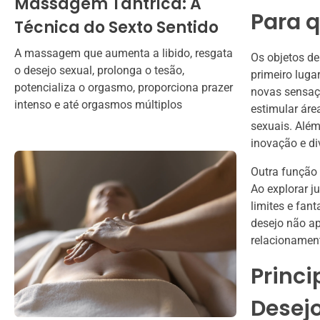
Massagem Tântrica: A
Para q
Técnica do Sexto Sentido
A massagem que aumenta a libido, resgata
Os objetos de
o desejo sexual, prolonga o tesão,
primeiro luga
potencializa o orgasmo, proporciona prazer
novas sensaçõ
intenso e até orgasmos múltiplos
estimular áre
sexuais. Além
inovação e di
Outra função 
Ao explorar j
limites e fan
desejo não a
relacionament
Princi
Desej