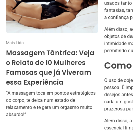
usados tanto 
fantasias, ta
a confiança p
Além disso, 
objetos de de
Mais Lido
intimidade ma
permitindo qu
Massagem Tântrica: Veja
o Relato de 10 Mulheres
Como 
Famosas que já Viveram
O uso de obje
essa Experiência
pessoa. É imp
“A massagem toca em pontos estratégicos
desejos antes
do corpo, te deixa num estado de
cada um gost
relaxamento e te gera um orgasmo muito
prazerosa pa
absurdo!”
Além disso, a
essencial lim