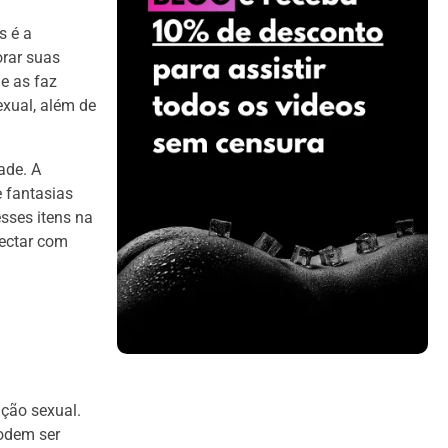
s é a
orar suas
e as faz
exual, além de
ade. A
e fantasias
sses itens na
nectar com
ação sexual.
podem ser