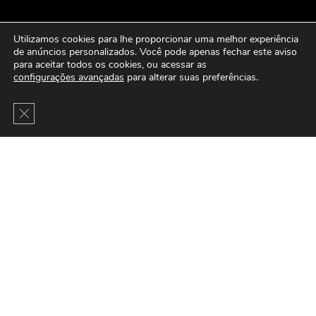
Utilizamos cookies para lhe proporcionar uma melhor experiência
de anúncios personalizados. Você pode apenas fechar este aviso
para aceitar todos os cookies, ou acessar as
configurações avançadas
para alterar suas preferências.
Close GDPR Cookie Banner