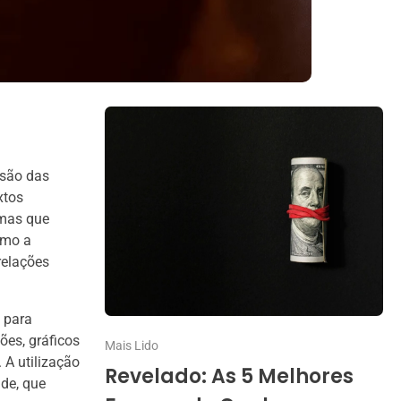
nsão das
xtos
emas que
omo a
relações
 para
ões, gráficos
Mais Lido
 A utilização
Revelado: As 5 Melhores
de, que