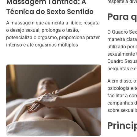
Massagem Tântrica: A
respeite a di
Técnica do Sexto Sentido
Para q
A massagem que aumenta a libido, resgata
o desejo sexual, prolonga o tesão,
O Quadro Sexu
potencializa o orgasmo, proporciona prazer
maneira clara
intenso e até orgasmos múltiplos
utilizado po
sexualmente t
Quadro Sexua
perguntas e e
Além disso, o
psicologia e t
facilitar a 
campanhas de
sobre sexuali
Princi