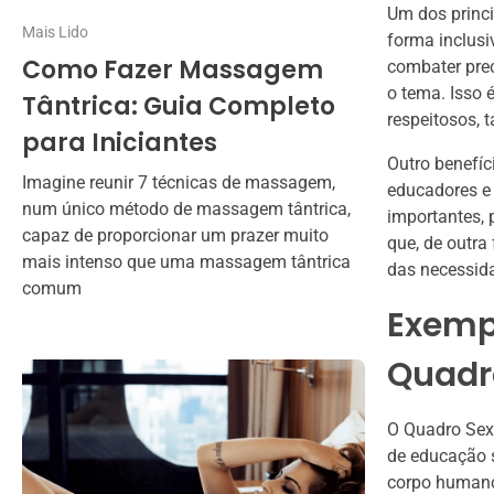
Um dos princ
Mais Lido
forma inclusi
Como Fazer Massagem
combater pre
o tema. Isso 
Tântrica: Guia Completo
respeitosos, 
para Iniciantes
Outro benefíc
Imagine reunir 7 técnicas de massagem,
educadores e
num único método de massagem tântrica,
importantes, 
capaz de proporcionar um prazer muito
que, de outra
mais intenso que uma massagem tântrica
das necessid
comum
Exempl
Quadr
O Quadro Sexu
de educação s
corpo humano,