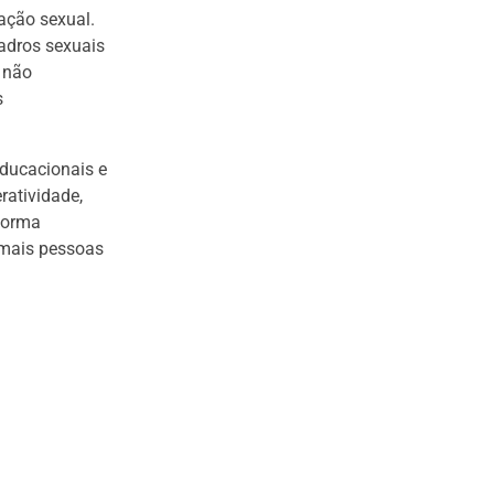
ação sexual.
adros sexuais
 não
s
educacionais e
ratividade,
 forma
 mais pessoas