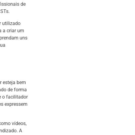
issionais de
DSTs.
 utilizado
a a criar um
 aprendam uns
sua
or esteja bem
ado de forma
 o facilitador
tes expressem
como vídeos,
endizado. A