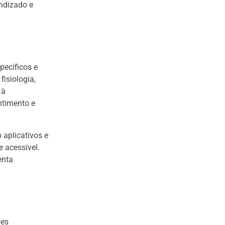
endizado e
pecíficos e
isiologia,
 à
timento e
 aplicativos e
e acessível.
enta
ões