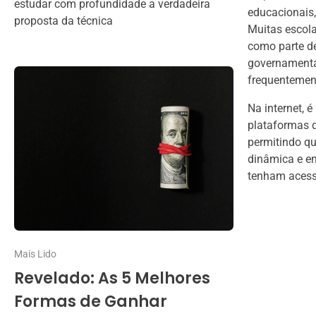
estudar com profundidade a verdadeira
educacionais,
proposta da técnica
Muitas escola
como parte de
governamenta
frequentement
Na internet, 
plataformas d
permitindo qu
dinâmica e en
tenham acesso
Mais Lido
Revelado: As 5 Melhores
Formas de Ganhar