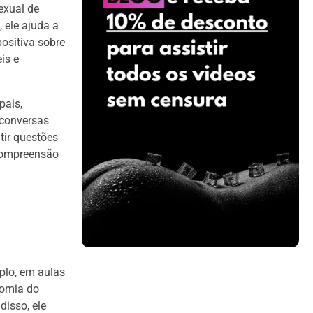
exual de
 ele ajuda a
ositiva sobre
is e
pais,
 conversas
tir questões
 compreensão
plo, em aulas
tomia do
disso, ele