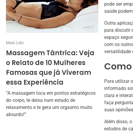
pode ser empr
saúde podem 
Outra aplicaç
para discutir
espaço segur
Mais Lido
com os outro
Massagem Tântrica: Veja
versatilidade
o Relato de 10 Mulheres
Como 
Famosas que já Viveram
essa Experiência
Para utilizar
informado so
“A massagem toca em pontos estratégicos
clara e intera
do corpo, te deixa num estado de
faça pergunta
relaxamento e te gera um orgasmo muito
suas opiniões
absurdo!”
Além disso, 
estudos de ca