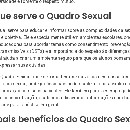
versidade e fomente o respeito mútuo.
ue serve o Quadro Sexual
al serve para educar e informar sobre as complexidades da se
 e objetiva. Ele é especialmente útil em ambientes escolares, o
r educadores para abordar temas como consentimento, prevençã
ransmissíveis (DSTs) e a importância do respeito às diferenças
l ajuda a criar um ambiente seguro para que os alunos possam
xpressar suas dúvidas.
 Quadro Sexual pode ser uma ferramenta valiosa em consultóri
erapia sexual, onde profissionais podem utilizá-lo para explicar
comunicação com seus pacientes. Ele também pode ser emprega
 conscientização, ajudando a disseminar informações corretas
dade para o público em geral.
pais benefícios do Quadro Se