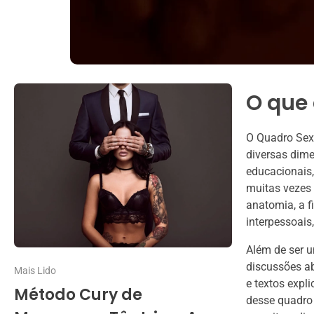
O que
O Quadro Sex
diversas dime
educacionais,
muitas vezes
anatomia, a f
interpessoais
Além de ser 
discussões ab
Mais Lido
e textos expl
Método Cury de
desse quadro