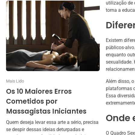
utilização de
torna a educa
Difere
Existem difer
públicos-alvo
enquanto out
sexualidade.
relacionamen
Além disso, o
Mais Lido
plataformas o
Os 10 Maiores Erros
Essa diversi
Cometidos por
extremamente 
Massagistas Iniciantes
Onde 
Quem deseja levar essa arte a sério, precisa
se despir dessas ideias deturpadas e
O Quadro Sexu