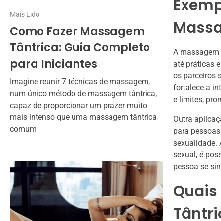
Exempl
Mais Lido
Massa
Como Fazer Massagem
Tântrica: Guia Completo
A massagem tâ
para Iniciantes
até práticas
os parceiros 
Imagine reunir 7 técnicas de massagem,
fortalece a 
num único método de massagem tântrica,
e limites, pr
capaz de proporcionar um prazer muito
mais intenso que uma massagem tântrica
Outra aplicaç
comum
para pessoas
sexualidade. 
sexual, é pos
pessoa se sin
Quais
Tântr