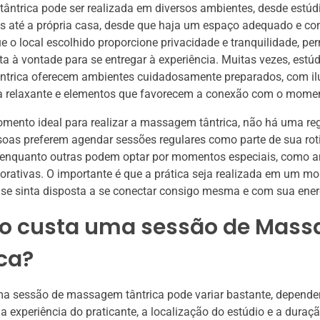
ntrica pode ser realizada em diversos ambientes, desde estúd
s até a própria casa, desde que haja um espaço adequado e con
e o local escolhido proporcione privacidade e tranquilidade, pe
ta à vontade para se entregar à experiência. Muitas vezes, estú
trica oferecem ambientes cuidadosamente preparados, com i
a relaxante e elementos que favorecem a conexão com o momen
ento ideal para realizar a massagem tântrica, não há uma regr
oas preferem agendar sessões regulares como parte de sua rot
 enquanto outras podem optar por momentos especiais, como an
rativas. O importante é que a prática seja realizada em um 
se sinta disposta a se conectar consigo mesma e com sua energ
o custa uma sessão de Mas
ca?
ma sessão de massagem tântrica pode variar bastante, depend
a experiência do praticante, a localização do estúdio e a duraç