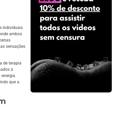
 individuais
, onde ambos
apenas
ias sensações
a de terapia
nados à
 energia
tindo que a
em