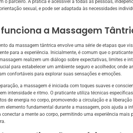
 o parceiro. A prática é acessível a todas as pessoas, indepe
orientação sexual, e pode ser adaptada às necessidades indivi
funciona a Massagem Tântri
nto da massagem tântrica envolve uma série de etapas que vi
ente para a experiência. Inicialmente, é comum que o praticant
massagem realizem um diálogo sobre expectativas, limites e in
ucial para estabelecer um ambiente seguro e acolhedor, onde 
tam confortáveis para explorar suas sensações e emoções.
eparação, a massagem é iniciada com toques suaves e conscien
em intensidade e ritmo. O praticante utiliza técnicas específica
tos de energia no corpo, promovendo a circulação e a liberação
um elemento fundamental durante a massagem, pois ajuda a int
 conectar a mente ao corpo, permitindo uma experiência mais 
ra.