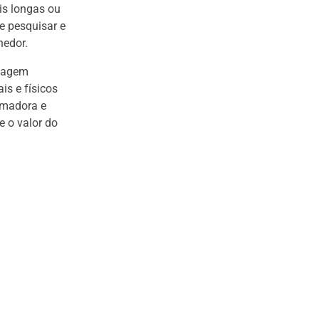
is longas ou
e pesquisar e
hedor.
ssagem
is e físicos
rmadora e
e o valor do