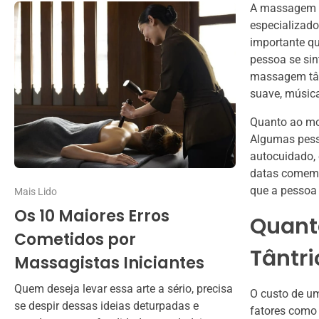
A massagem tâ
especializado
importante qu
pessoa se sin
massagem tân
suave, músic
Quanto ao mom
Algumas pess
autocuidado,
datas comemo
que a pessoa 
Mais Lido
Os 10 Maiores Erros
Quant
Cometidos por
Tântri
Massagistas Iniciantes
Quem deseja levar essa arte a sério, precisa
O custo de u
se despir dessas ideias deturpadas e
fatores como 