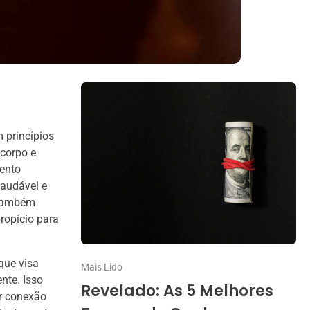
 princípios
 corpo e
ento
saudável e
 também
ropício para
que visa
Mais Lido
nte. Isso
Revelado: As 5 Melhores
r conexão