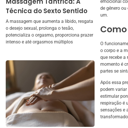
Massagem Tântrica: A
emocional com
de gênero ou 
Técnica do Sexto Sentido
um.
A massagem que aumenta a libido, resgata
Como 
o desejo sexual, prolonga o tesão,
potencializa o orgasmo, proporciona prazer
intenso e até orgasmos múltiplos
O funcioname
o corpo e a m
que recebe a 
momento é cr
partes se sin
Após essa pr
podem variar 
estimular pon
respiração é 
sensações e a
transformado