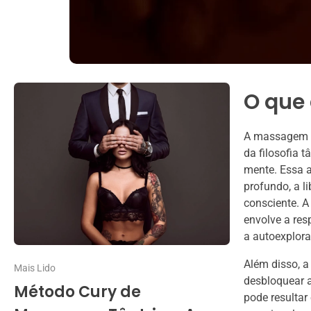
O que
A massagem t
da filosofia 
mente. Essa 
profundo, a l
consciente. A
envolve a res
a autoexplor
Além disso, a
Mais Lido
desbloquear a
Método Cury de
pode resulta