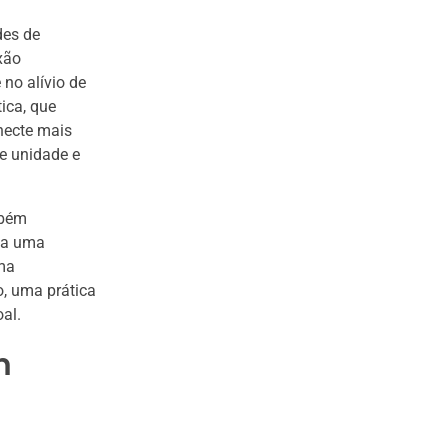
des de
xão
no alívio de
ica, que
necte mais
e unidade e
mbém
rna uma
uma
o, uma prática
al.
m