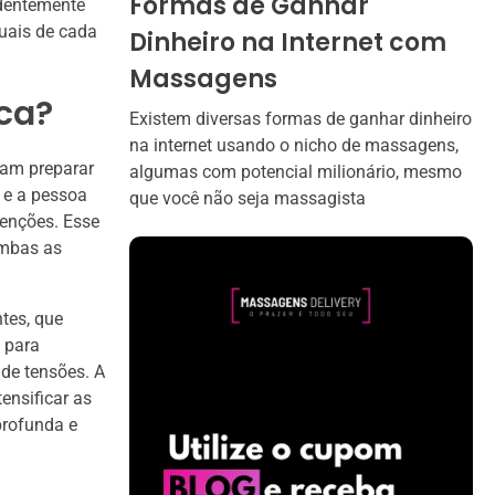
Formas de Ganhar
ndentemente
duais de cada
Dinheiro na Internet com
Massagens
ca?
Existem diversas formas de ganhar dinheiro
na internet usando o nicho de massagens,
sam preparar
algumas com potencial milionário, mesmo
e e a pessoa
que você não seja massagista
tenções. Esse
ambas as
tes, que
s para
 de tensões. A
ensificar as
profunda e