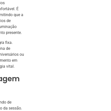
ios
fortável. É
rmitindo que a
dios de
luminação
to presente.
a fixa.
ina de
iversários ou
momento em
ia vital.
sagem
endo de
ão da sessão.