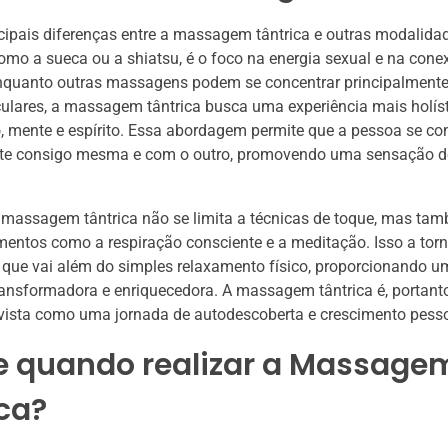
ipais diferenças entre a massagem tântrica e outras modalida
o a sueca ou a shiatsu, é o foco na energia sexual e na cone
nquanto outras massagens podem se concentrar principalmente 
lares, a massagem tântrica busca uma experiência mais holíst
, mente e espírito. Essa abordagem permite que a pessoa se co
e consigo mesma e com o outro, promovendo uma sensação d
 massagem tântrica não se limita a técnicas de toque, mas ta
mentos como a respiração consciente e a meditação. Isso a to
, que vai além do simples relaxamento físico, proporcionando 
ransformadora e enriquecedora. A massagem tântrica é, portant
vista como uma jornada de autodescoberta e crescimento pesso
e quando realizar a Massage
ca?