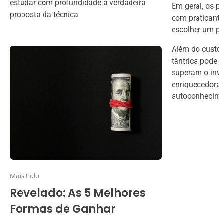
estudar com profundidade a verdadeira
Em geral, os 
proposta da técnica
com praticant
escolher um p
Além do cust
tântrica pode
superam o inv
enriquecedora
autoconhecime
Mais Lido
Revelado: As 5 Melhores
Formas de Ganhar