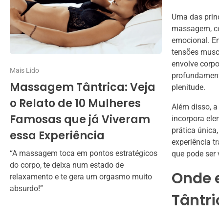
Uma das princ
massagem, com
emocional. E
tensões muscu
envolve corpo
Mais Lido
profundament
Massagem Tântrica: Veja
plenitude.
o Relato de 10 Mulheres
Além disso, a
Famosas que já Viveram
incorpora ele
prática única
essa Experiência
experiência t
“A massagem toca em pontos estratégicos
que pode ser 
do corpo, te deixa num estado de
Onde 
relaxamento e te gera um orgasmo muito
absurdo!”
Tântri