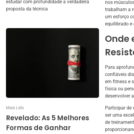
estudar com profundidade a verdadeira
nos músculos 
proposta da técnica
trabalham a r
um esforço c
equilibrado e 
Onde 
Resis
Para aprofund
confiáveis dis
em fitness e 
física ou per
desenvolver a
Participar de
Mais Lido
ser uma excel
Revelado: As 5 Melhores
de treinamen
Formas de Ganhar
proporcionand