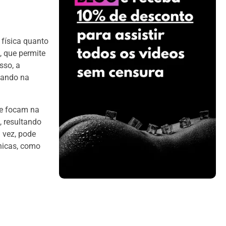
 física quanto
, que permite
sso, a
dando na
ue focam na
, resultando
 vez, pode
ônicas, como