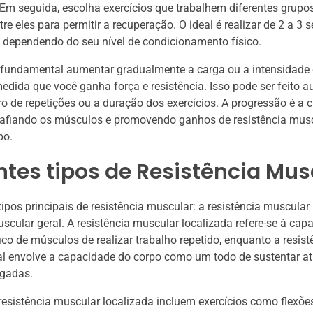
. Em seguida, escolha exercícios que trabalhem diferentes grupo
re eles para permitir a recuperação. O ideal é realizar de 2 a 3 s
, dependendo do seu nível de condicionamento físico.
é fundamental aumentar gradualmente a carga ou a intensidade
medida que você ganha força e resistência. Isso pode ser feito
o de repetições ou a duração dos exercícios. A progressão é a 
safiando os músculos e promovendo ganhos de resistência mus
po.
ntes tipos de Resistência Mus
tipos principais de resistência muscular: a resistência muscular 
uscular geral. A resistência muscular localizada refere-se à ca
ico de músculos de realizar trabalho repetido, enquanto a resist
l envolve a capacidade do corpo como um todo de sustentar at
ngadas.
esistência muscular localizada incluem exercícios como flexõe