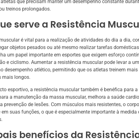
ra atletas que precisam manter um desempenho constante duran
u treinos prolongados.
ue serve a Resistência Muscu
 muscular é vital para a realização de atividades do dia a dia, c
egar objetos pesados ou até mesmo realizar tarefas domésticas
ha um papel importante em esportes que exigem esforço contí
ção e ciclismo. Aumentar a resistência muscular pode levar a u
 no desempenho atlético, permitindo que os atletas treinem mai
s mais longos.
to esportivo, a resistência muscular também é benéfica para a 
 para a manutenção da massa muscular, melhora a saúde cardio
a prevenção de lesões. Com músculos mais resistentes, o corpo
e em suas funções, o que é especialmente importante à medida
.
pais benefícios da Resistênci