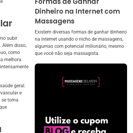
Formas de Ganhar
te
Dinheiro na Internet com
Massagens
lar
Existem diversas formas de ganhar dinheiro
omo subir
na internet usando o nicho de massagens,
. Além disso,
algumas com potencial milionário, mesmo
nuo, como
que você não seja massagista
ma melhora
s intensamente
saúde geral.
vascular e
 se torna
 que
a