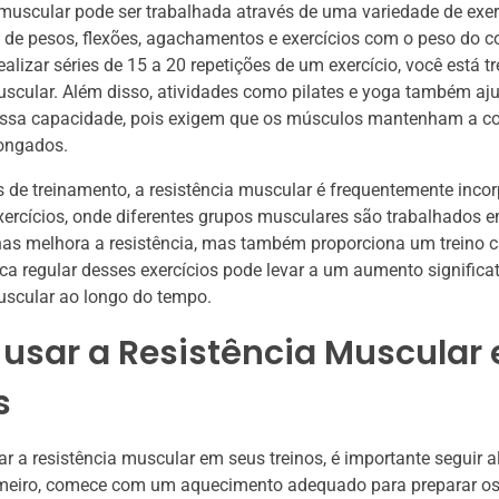
 muscular pode ser trabalhada através de uma variedade de exe
de pesos, flexões, agachamentos e exercícios com o peso do c
ealizar séries de 15 a 20 repetições de um exercício, você está t
uscular. Além disso, atividades como pilates e yoga também a
essa capacidade, pois exigem que os músculos mantenham a co
longados.
de treinamento, a resistência muscular é frequentemente inco
exercícios, onde diferentes grupos musculares são trabalhados 
as melhora a resistência, mas também proporciona um treino c
tica regular desses exercícios pode levar a um aumento significa
uscular ao longo do tempo.
usar a Resistência Muscular
s
ar a resistência muscular em seus treinos, é importante seguir
Primeiro, comece com um aquecimento adequado para preparar o