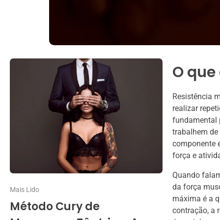
O que 
Resistência m
realizar repe
fundamental p
trabalhem de 
componente es
força e ativi
Quando falamo
da força musc
Mais Lido
máxima é a q
Método Cury de
contração, a 