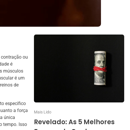
 contração ou
dade é
 os músculos
uscular é um
reinos de
o específico
quanto a força
Mais Lido
a única
Revelado: As 5 Melhores
o tempo. Isso