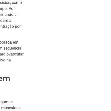
rcícios, como
orpo. Por
reinando a
judam a
ntração por
rporada em
em sequência.
ardiovascular
tivo na
 em
 algumas
s músculos e