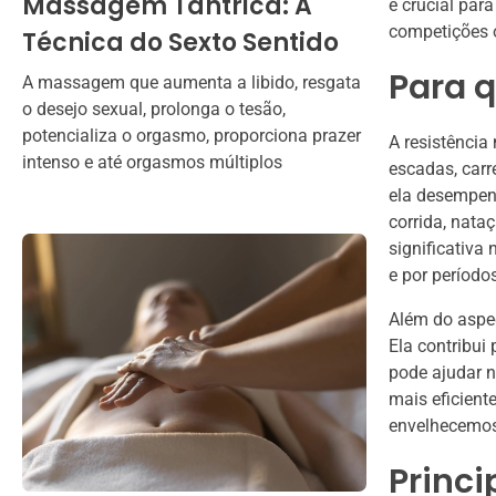
Massagem Tântrica: A
é crucial pa
competições o
Técnica do Sexto Sentido
Para q
A massagem que aumenta a libido, resgata
o desejo sexual, prolonga o tesão,
potencializa o orgasmo, proporciona prazer
A resistência
intenso e até orgasmos múltiplos
escadas, carr
ela desempen
corrida, nata
significativa
e por período
Além do aspec
Ela contribui
pode ajudar n
mais eficient
envelhecemos
Princi