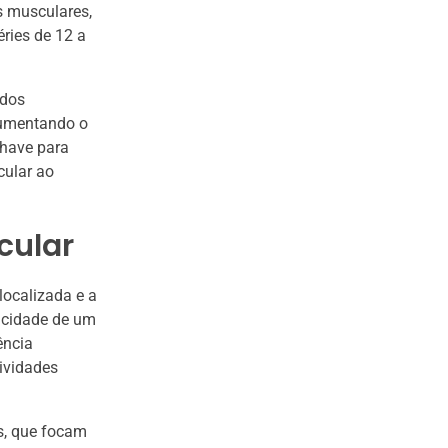
s musculares,
éries de 12 a
 dos
 aumentando o
chave para
cular ao
cular
localizada e a
pacidade de um
ência
ividades
s, que focam