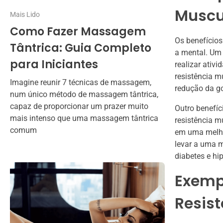
Muscu
Mais Lido
Como Fazer Massagem
Os benefícios
Tântrica: Guia Completo
a mental. Um 
para Iniciantes
realizar ativ
resistência m
Imagine reunir 7 técnicas de massagem,
redução da g
num único método de massagem tântrica,
capaz de proporcionar um prazer muito
Outro benefíc
mais intenso que uma massagem tântrica
resistência m
comum
em uma melhor
levar a uma m
diabetes e hi
Exempl
Resis