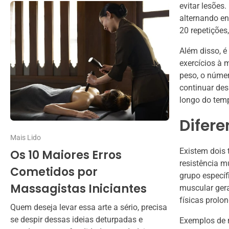
evitar lesões
alternando ent
20 repetições
Além disso, 
exercícios à 
peso, o númer
continuar de
longo do tem
Difere
Mais Lido
Existem dois 
Os 10 Maiores Erros
resistência m
Cometidos por
grupo específ
Massagistas Iniciantes
muscular gera
físicas prolo
Quem deseja levar essa arte a sério, precisa
se despir dessas ideias deturpadas e
Exemplos de r