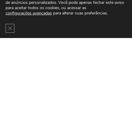
de anúncios personalizados. Você pode apenas fechar este aviso
para aceitar todos os cookies, ou acessar as
configurações avançadas
para alterar suas preferências.
Close GDPR Cookie Banner