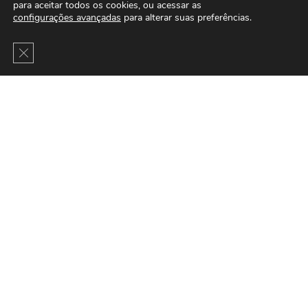
para aceitar todos os cookies, ou acessar as
configurações avançadas
para alterar suas preferências.
Close GDPR Cookie Banner