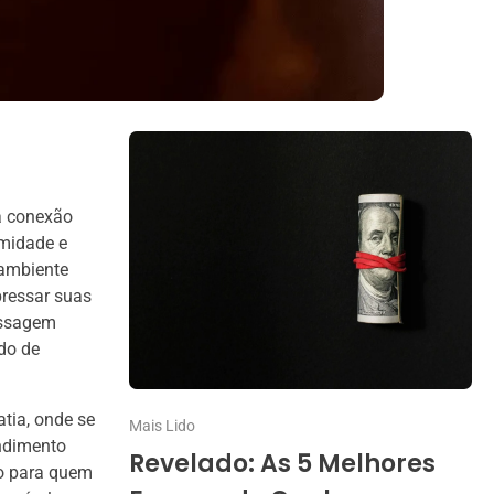
a conexão
imidade e
 ambiente
pressar suas
assagem
do de
tia, onde se
Mais Lido
endimento
Revelado: As 5 Melhores
to para quem