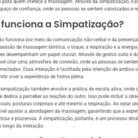
o para quem oferece a massagem. Através da simpatização, é p
spaço de confiança, onde as pessoas se sentem valorizadas e r
funciona a Simpatização?
ão funciona por meio da comunicação não-verbal e da presença
essão de massagem tântrica, o toque, a respiração e a energia
tes desempenham um papel crucial. Através de gestos sutis e d
ível criar uma atmosfera de conexão, onde as pessoas se sent
nectadas. Essa interação é facilitada pela intenção de ambos 
mitir viver a experiência de forma plena.
 simpatização também envolve a prática de escuta ativa, onde 
se dedica a perceber as reações do outro. Isso pode incluir a ob
ciais, posturas corporais e até mesmo a respiração. Ao estar at
sível ajustar a abordagem da massagem, garantindo que a exper
tosa e prazerosa. A simpatização, portanto, é um processo din
 longo da interação.