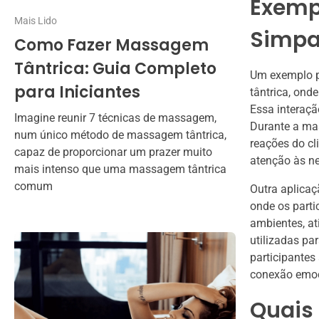
Exempl
Mais Lido
Simpa
Como Fazer Massagem
Tântrica: Guia Completo
Um exemplo p
para Iniciantes
tântrica, ond
Essa interaçã
Imagine reunir 7 técnicas de massagem,
Durante a mas
num único método de massagem tântrica,
reações do cl
capaz de proporcionar um prazer muito
atenção às n
mais intenso que uma massagem tântrica
comum
Outra aplica
onde os parti
ambientes, at
utilizadas pa
participantes
conexão emoci
Quais 