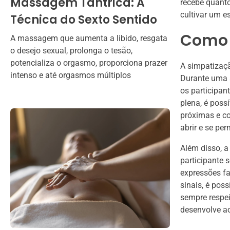
Massagem Tântrica: A
recebe quant
cultivar um e
Técnica do Sexto Sentido
Como 
A massagem que aumenta a libido, resgata
o desejo sexual, prolonga o tesão,
potencializa o orgasmo, proporciona prazer
A simpatizaç
intenso e até orgasmos múltiplos
Durante uma s
os participan
plena, é poss
próximas e co
abrir e se per
Além disso, a
participante 
expressões fa
sinais, é pos
sempre respei
desenvolve ao