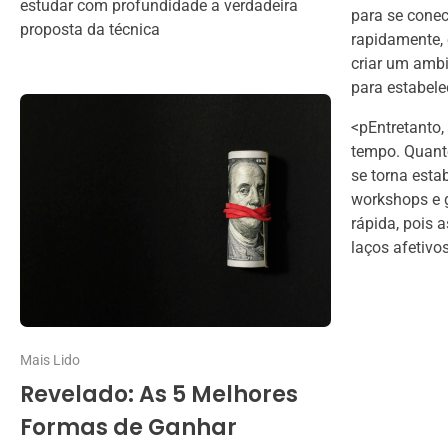
estudar com profundidade a verdadeira
para se conec
proposta da técnica
rapidamente,
criar um ambi
para estabele
<pEntretanto,
tempo. Quanto
se torna est
workshops e g
rápida, pois 
laços afetivos
Mais Lido
Revelado: As 5 Melhores
Formas de Ganhar