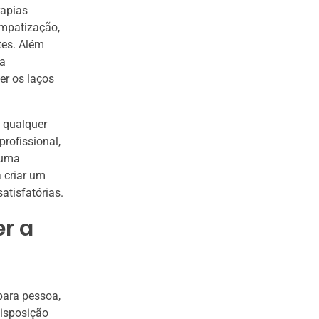
rapias
impatização,
tes. Além
 a
er os laços
 qualquer
rofissional,
 uma
 criar um
atisfatórias.
r a
para pessoa,
disposição