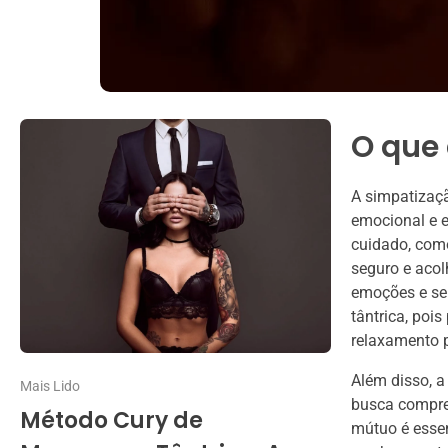
O que
A simpatizaçã
emocional e e
cuidado, com
seguro e acol
emoções e se
tântrica, poi
relaxamento p
Além disso, 
Mais Lido
busca compree
Método Cury de
mútuo é essen