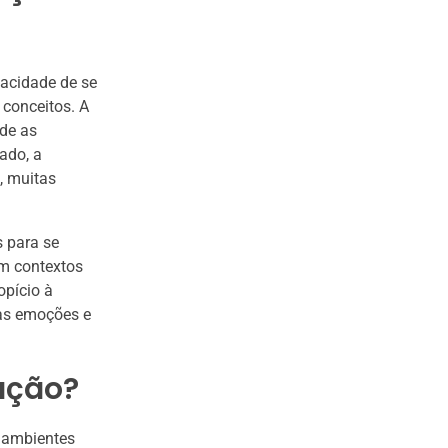
acidade de se
 conceitos. A
de as
ado, a
, muitas
s para se
Em contextos
opício à
uas emoções e
ação?
m ambientes