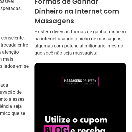
Formas de Ganhar
ossível
espeitadas.
Dinheiro na Internet com
Massagens
Existem diversas formas de ganhar dinheiro
 consciente.
na internet usando o nicho de massagens,
 trocada entre
algumas com potencial milionário, mesmo
a atenção
que você não seja massagista
em mais
os lados em se
cada
servação de
ento a esses
iência seja
âmico que se