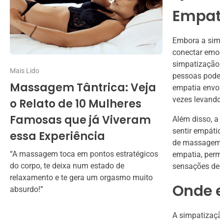
Empat
Embora a sim
conectar emoc
simpatização 
Mais Lido
pessoas podem
Massagem Tântrica: Veja
empatia envo
vezes levand
o Relato de 10 Mulheres
Famosas que já Viveram
Além disso, a
sentir empáti
essa Experiência
de massagem t
“A massagem toca em pontos estratégicos
empatia, perm
do corpo, te deixa num estado de
sensações de
relaxamento e te gera um orgasmo muito
Onde 
absurdo!”
A simpatizaç