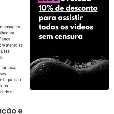
de massagem
olhedora.
fiança.
pre atento às
. Essa
o.
tântrica,
sses
de toque são
s, os
cendo a
ação e