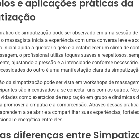
os e aplicações práticas da
tização
rático de simpatização pode ser observado em uma sessão 
e o massagista inicia a experiência com uma conversa leve e ac
o inicial ajuda a quebrar o gelo e a estabelecer um clima de con
sagem, o profissional utiliza toques suaves e respeitosos, sem
iente, ajustando a pressão e a intensidade conforme necessário
ecessidades do outro é uma manifestação clara da simpatizaçã
ção da simpatização pode ser vista em workshops de massagem 
cipantes são incentivados a se conectar uns com os outros. Ne
ividades como exercícios de respiração em grupo e dinâmicas 
ra promover a empatia e a compreensão. Através dessas prática
 aprendem a se abrir e a compartilhar suas experiências, fortale
onal e energética entre eles.
as diferenças entre Simpatiz