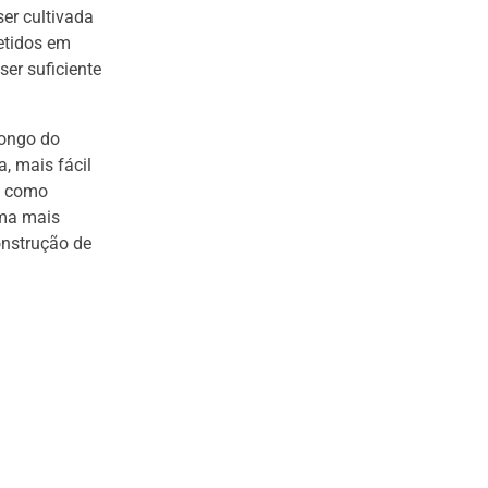
er cultivada
etidos em
er suficiente
longo do
, mais fácil
, como
rma mais
onstrução de