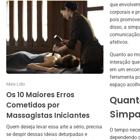
que envolvem
corporais e p
pois promovem
disso, a simp
comunicação a
afetivos.
Quanto ao mom
interação que
em um encont
ferramenta po
Mais Lido
espaço acolhe
Os 10 Maiores Erros
Quant
Cometidos por
Simpa
Massagistas Iniciantes
Quem deseja levar essa arte a sério, precisa
O tempo neces
se despir dessas ideias deturpadas e
dependendo de