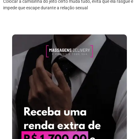
Colocar a camisinha do jeito certo muda tudo, evita que ela rasgue e
impede que escape durante a relação sexual