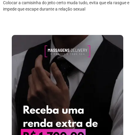
Colocar a camisinha do jeito certo muda tudo, evita que ela rasgue e
impede que escape durante a relação sexual