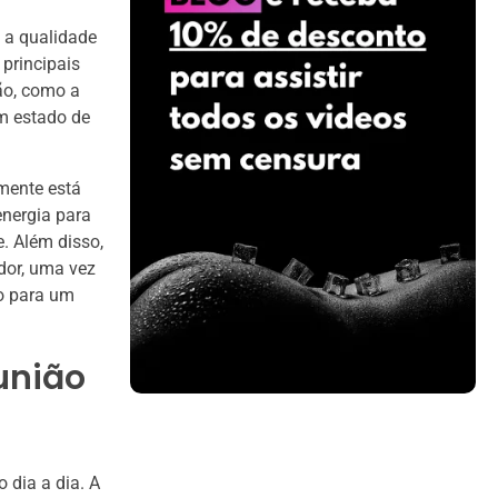
 a qualidade
 principais
ão, como a
m estado de
 mente está
nergia para
. Além disso,
dor, uma vez
ão para um
união
 dia a dia. A