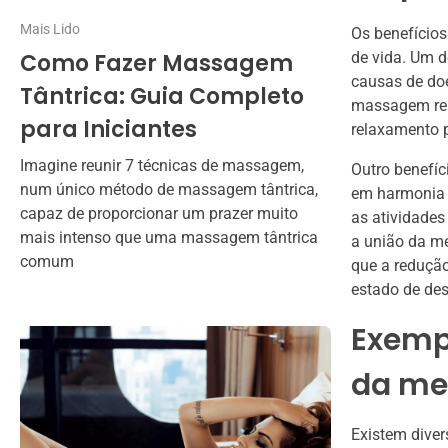
Mais Lido
Os benefícios
Como Fazer Massagem
de vida. Um d
causas de do
Tântrica: Guia Completo
massagem rel
para Iniciantes
relaxamento p
Imagine reunir 7 técnicas de massagem,
Outro benefíc
num único método de massagem tântrica,
em harmonia 
capaz de proporcionar um prazer muito
as atividades
mais intenso que uma massagem tântrica
a união da m
comum
que a redução
estado de de
Exempl
da me
Existem diver