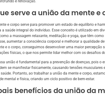
profundo e renovação.
ue serve a união da mente e 
nte e corpo serve para promover um estado de equilíbrio e har
a a saúde integral do indivíduo. Esse conceito é utilizado em div
, como a massagem relaxante, meditação e yoga, que têm como 
resse, aumentar a consciência corporal e melhorar a qualidade de
ente e o corpo, conseguimos desenvolver uma maior percepção 
ções físicas, o que nos permite lidar melhor com os desafios do
ssa união é fundamental para a prevenção de doenças, pois o es
dem se manifestar fisicamente, causando tensões musculares e
saúde. Portanto, ao trabalhar a união da mente e corpo, estam
e mental e física, criando um ciclo positivo de bem-estar.
pais benefícios da união da 