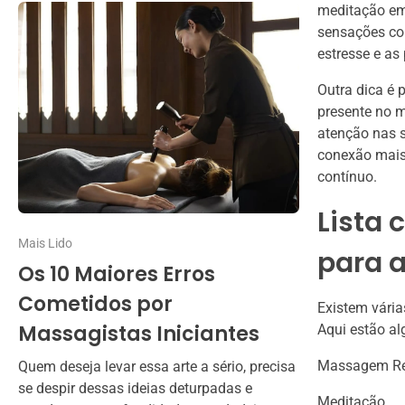
meditação em 
sensações co
estresse e as 
Outra dica é p
presente no m
atenção nas 
conexão mais
contínuo.
Lista 
Mais Lido
para a
Os 10 Maiores Erros
Cometidos por
Existem vária
Massagistas Iniciantes
Aqui estão a
Massagem Re
Quem deseja levar essa arte a sério, precisa
se despir dessas ideias deturpadas e
Meditação