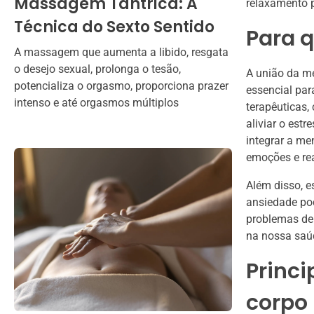
Massagem Tântrica: A
relaxamento 
Técnica do Sexto Sentido
Para q
A massagem que aumenta a libido, resgata
o desejo sexual, prolonga o tesão,
A união da me
potencializa o orgasmo, proporciona prazer
essencial par
intenso e até orgasmos múltiplos
terapêuticas
aliviar o est
integrar a m
emoções e rea
Além disso, e
ansiedade po
problemas de 
na nossa saúd
Princi
corpo