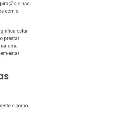
piração e nas
os com o
gnifica estar
o prestar
riar uma
bem-estar
as
ente e corpo.