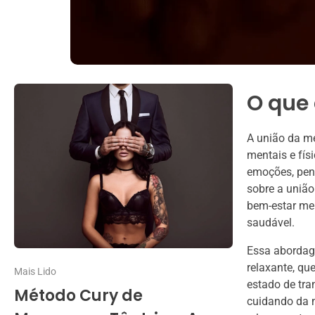
O que 
A união da me
mentais e fí
emoções, pen
sobre a união
bem-estar me
saudável.
Essa abordag
relaxante, qu
Mais Lido
estado de tra
Método Cury de
cuidando da m