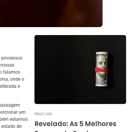
s processos
 nossas
o falamos
onia, onde o
librada e
 massagem
porcionar um
Mais Lido
também estamos
Revelado: As 5 Melhores
m estado de