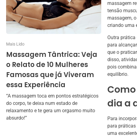
massagem rela
tensão muscu
massagem, o c
criando uma e
Outra prátic
Mais Lido
para alcançar
que o pratica
Massagem Tântrica: Veja
disso, ativid
o Relato de 10 Mulheres
pois combina
Famosas que já Viveram
equilíbrio.
essa Experiência
Como 
“A massagem toca em pontos estratégicos
dia a 
do corpo, te deixa num estado de
relaxamento e te gera um orgasmo muito
absurdo!”
Para incorpor
para práticas
uma excelente