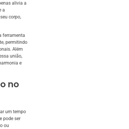
enas alivia a
e a
 seu corpo,
a ferramenta
e, permitindo
onais. Além
essa união,
harmonia e
o no
rvar um tempo
e pode ser
ão ou