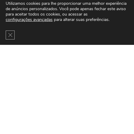
Utilizamos cookies para lhe proporcionar uma melhor experiência
de anúncios personalizados. Você pode apenas fechar este aviso
para aceitar todos os cookies, ou acessar as
configurações avançadas
para alterar suas preferências.
Close GDPR Cookie Banner