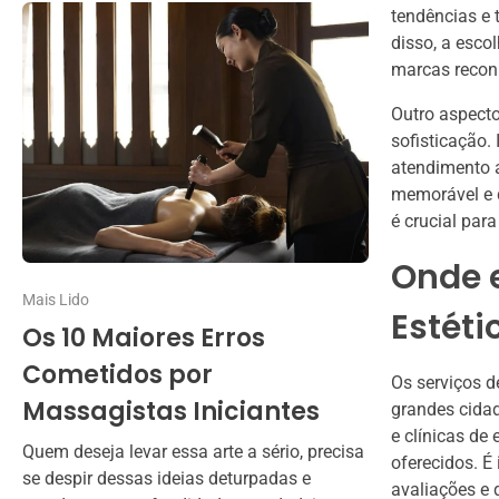
tendências e 
disso, a esco
marcas reconh
Outro aspecto
sofisticação.
atendimento a
memorável e 
é crucial para
Onde e
Mais Lido
Estéti
Os 10 Maiores Erros
Cometidos por
Os serviços d
Massagistas Iniciantes
grandes cidad
e clínicas de
Quem deseja levar essa arte a sério, precisa
oferecidos. É
se despir dessas ideias deturpadas e
avaliações e 