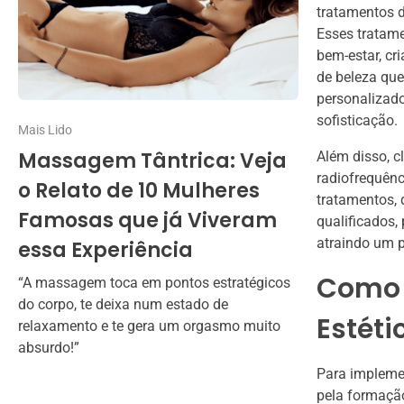
tratamentos 
Esses tratam
bem-estar, cr
de beleza qu
personalizad
sofisticação.
Mais Lido
Massagem Tântrica: Veja
Além disso, c
radiofrequênc
o Relato de 10 Mulheres
tratamentos,
Famosas que já Viveram
qualificados,
atraindo um 
essa Experiência
Como 
“A massagem toca em pontos estratégicos
do corpo, te deixa num estado de
Estéti
relaxamento e te gera um orgasmo muito
absurdo!”
Para impleme
pela formação