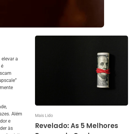
 elevar a
 é
buscam
upscale”
amente
ade,
azes. Além
Mais Lido
dor e
Revelado: As 5 Melhores
der às