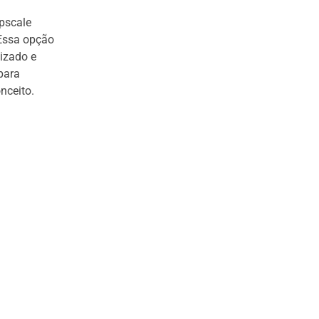
pscale
 Essa opção
izado e
para
nceito.