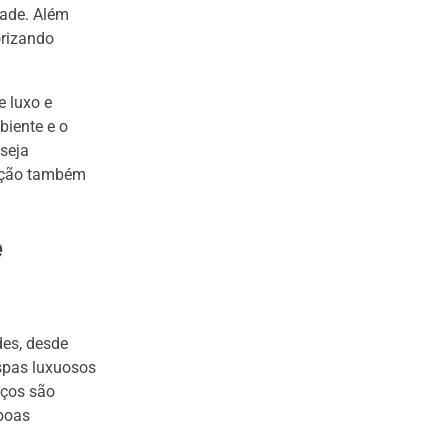
dade. Além
orizando
e luxo e
biente e o
 seja
cação também
e
des, desde
 spas luxuosos
iços são
 boas