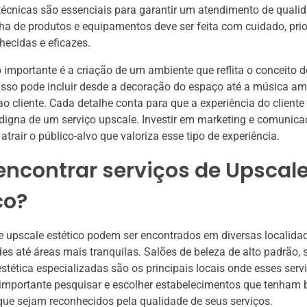
técnicas são essenciais para garantir um atendimento de quali
lha de produtos e equipamentos deve ser feita com cuidado, pri
ecidas e eficazes.
 importante é a criação de um ambiente que reflita o conceito d
 Isso pode incluir desde a decoração do espaço até a música am
o cliente. Cada detalhe conta para que a experiência do cliente
digna de um serviço upscale. Investir em marketing e comuni
 atrair o público-alvo que valoriza esse tipo de experiência.
ncontrar serviços de Upscal
co?
e upscale estético podem ser encontrados em diversas localida
es até áreas mais tranquilas. Salões de beleza de alto padrão,
 estética especializadas são os principais locais onde esses serv
 importante pesquisar e escolher estabelecimentos que tenham
que sejam reconhecidos pela qualidade de seus serviços.