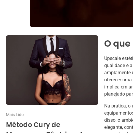
O que 
Upscale estét
qualidade e a
amplamente ut
oferecer uma 
implica em um
planejado par
Na prática, o 
equipamentos
Mais Lido
disso, o ambi
Método Cury de
elegante, con