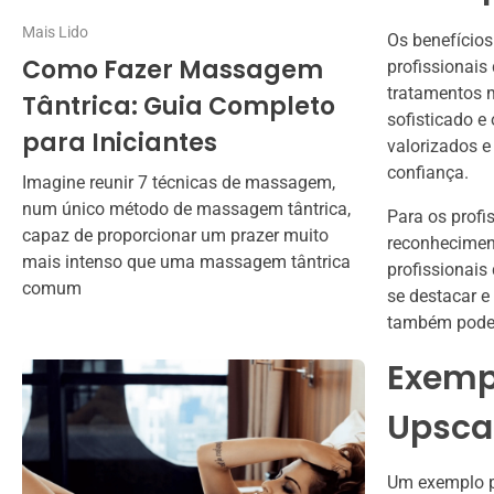
Mais Lido
Os benefícios
Como Fazer Massagem
profissionais
tratamentos m
Tântrica: Guia Completo
sofisticado e
para Iniciantes
valorizados e
confiança.
Imagine reunir 7 técnicas de massagem,
num único método de massagem tântrica,
Para os profis
capaz de proporcionar um prazer muito
reconhecimen
mais intenso que uma massagem tântrica
profissionais
comum
se destacar e 
também pode l
Exempl
Upscal
Um exemplo p