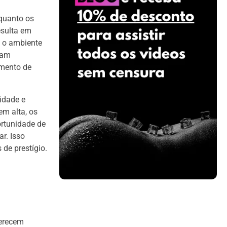
 quanto os
esulta em
, o ambiente
tam
amento de
lidade e
m alta, os
ortunidade de
ar. Isso
de prestígio.
ferecem