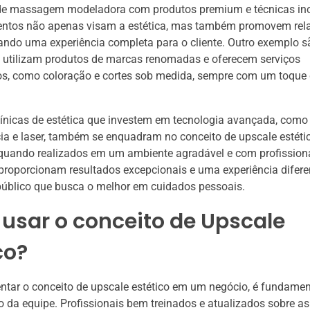
de massagem modeladora com produtos premium e técnicas in
entos não apenas visam a estética, mas também promovem rel
iando uma experiência completa para o cliente. Outro exemplo s
e utilizam produtos de marcas renomadas e oferecem serviços
os, como coloração e cortes sob medida, sempre com um toque
línicas de estética que investem em tecnologia avançada, como
ia e laser, também se enquadram no conceito de upscale estéti
 quando realizados em um ambiente agradável e com profission
 proporcionam resultados excepcionais e uma experiência difere
público que busca o melhor em cuidados pessoais.
usar o conceito de Upscale
co?
ntar o conceito de upscale estético em um negócio, é fundame
 da equipe. Profissionais bem treinados e atualizados sobre as