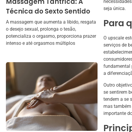
Massagem Tântrica: A
necessidades 
seja única.
Técnica do Sexto Sentido
Para q
A massagem que aumenta a libido, resgata
o desejo sexual, prolonga o tesão,
potencializa o orgasmo, proporciona prazer
O upscale est
intenso e até orgasmos múltiplos
serviços de b
estabelecimen
consumidores 
fundamental 
a diferenciaç
Outro objetiv
se sentirem b
tendem a se s
mas também co
importante d
Princi