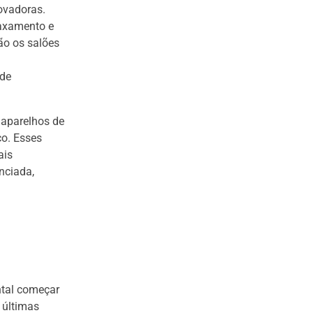
ovadoras.
axamento e
ão os salões
 de
 aparelhos de
co. Esses
ais
nciada,
ntal começar
 últimas